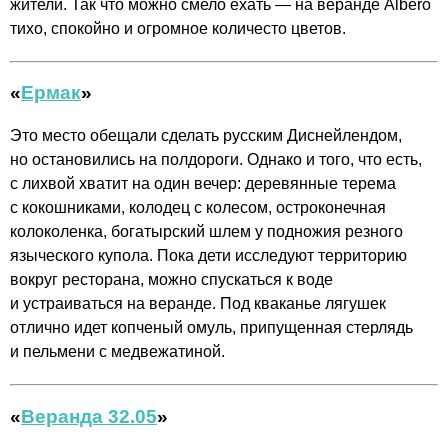
жители. Так что можно смело ехать — на веранде Albero
тихо, спокойно и огромное количесто цветов.
«
Ермак
»
Это место обещали сделать русским Диснейлендом,
но остановились на полдороги. Однако и того, что есть,
с лихвой хватит на один вечер: деревянные терема
с кокошниками, колодец с колесом, остроконечная
колоколенка, богатырский шлем у подножия резного
языческого купола. Пока дети исследуют территорию
вокруг ресторана, можно спускаться к воде
и устраиваться на веранде. Под кваканье лягушек
отлично идет копченый омуль, припущенная стерлядь
и пельмени с медвежатиной.
«
Веранда 32.05
»