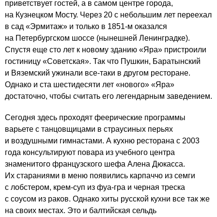
приветствует гостей, а в самом центре города,
на Кузнецком Мосту. Через 20 с небольшим лет переехал
в сад «Эрмитаж» и только в 1851-м оказался
на Петербургском шоссе (нынешней Ленинградке).
Спустя еще сто лет к новому зданию «Яра» пристроили
гостиницу «Советская». Так что Пушкин, Баратынский
и Вяземский ужинали все-таки в другом ресторане.
Однако и ста шестидесяти лет «нового» «Яра»
достаточно, чтобы считать его легендарным заведением.
Сегодня здесь проходят феерические программы
варьете с танцовщицами в страусиных перьях
и воздушными гимнастами. А кухню ресторана с 2003
года консультируют повара из учебного центра
знаменитого французского шефа Алена Дюкасса.
Их стараниями в меню появились карпаччо из семги
с лобстером, крем-суп из фуа-гра и черная треска
с соусом из раков. Однако хиты русской кухни все так же
на своих местах. Это и балтийская сельдь