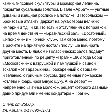
камин, гипсовые скульптуры и мраморная лепнина,
покрытая сусальным золотом. В зале «Арбат» — уютные
диваны и изящная роспись на потолке. В Посольском —
бронзовые атланты держат на руках гербы великих
империй и т.д., и т.п. Но есть и отступления с поправкой
на время действия — «Бразильский зал», «Восточный»,
«Японский» и «Ночной клуб». Там свое меню, поэтому
в расчете на приятную ностальгию лучше выбирать
другие места. В любом из классических залов подадут
приготовленный по рецепту «Праги» 1902 года борщ
«Московский» с ватрушкой и пампушкой и свиной
эскалоп «от Тарарыкина», обжаренный с овощами
и зеленью, с грибным соусом, фирменные пожарские
котлеты и фаршированную щуку. А на десерт —
непременно «Птичье молоко», рецепт которого давным-
давно придумали именно кондитеры «Праги».
Счет: от 2500 р.
Ул. Арбат, 2/1 /
690-61-71