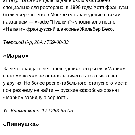
аптеку. На самом деле, здание было выстроено
специально для ресторана, в 1999 году. Хотя французы
были уверены, что в Москве есть заведение с таким
названием — «кафе "Пушкин"» упоминал в песне
«Натали» французский шансонье Жильбер Беко.
Тверской б-р, 26А /
739-00-33
«
Марио
»
За четырнадцать лет, прошедших с открытия «Марио»,
в его меню уже не осталось ничего такого, чего нет
у других. Но более респектабельного, статусного места
по-прежнему не найти — русские «форбсы» хранят
«Марио» завидную верность.
Ул. Климашкина, 17 /
253-65-05
«
Пивнушка
»