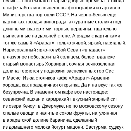
облик — совсем как в старые добрые времена. У входа
в кафе заботливо вывешены фотографии из архивов
Министерства торговли СССР. На черно-белых еще
картинках гроздья винограда, аккуратные столики под
длинными скатертями, горные вершины, тщательно
выписанные на дальней стене. А рядом с картинками
тот же самый «Арарат», только живой, яркий, нарядный.
Нарисованный ярко-голубой Севан «впадает»
в лазурное небо, залитый солнцем, белеет вдалеке
старый монастырь Хорвирап, сочная вечнозеленая
долина теряется у подножия заснеженных гор Сис
и Масис. Из-за столиков кафе «Арарат» Армения
хороша, как праздничная открытка. Да и на вкус так же
безупречна. В знаменитом кафе все настоящее:
севанский ишхан и кармрахайт, вкусный жирный сиг
из озера Кечоут в Джермуке, не по московскому сезону
спелые овощи и налитые соком фрукты, нагулянная
в араратской долине баранина, сделанный
из домашнего молока йогурт мацони. Бастурма, суджук,