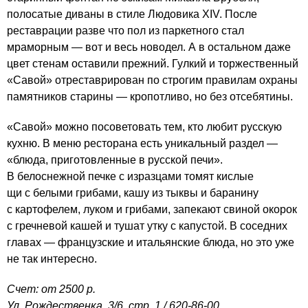
полосатые диваны в стиле Людовика XIV. После
реставрации разве что пол из паркетного стал
мраморным — вот и весь новодел. А в остальном даже
цвет стенам оставили прежний. Гулкий и торжественный
«Савой» отреставрирован по строгим правилам охраны
памятников старины — кропотливо, но без отсебятины.
«Савой» можно посоветовать тем, кто любит русскую
кухню. В меню ресторана есть уникальный раздел —
«блюда, приготовленные в русской печи».
В белоснежной печке с изразцами томят кислые
щи с белыми грибами, кашу из тыквы и баранину
с картофелем, луком и грибами, запекают свиной окорок
с гречневой кашей и тушат утку с капустой. В соседних
главах — французские и итальянские блюда, но это уже
не так интересно.
Счет: от 2500 р.
Ул. Рождественка, 3/6, стр. 1 /
620-86-00