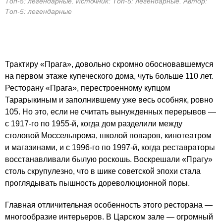
Топ-5: легендарные. Источник: Топ-5: легендарные. Автор:
Топ-5: легендарные
Трактиру «Прага», довольно скромно обосновавшемуся
на первом этаже купеческого дома, чуть больше 110 лет.
Ресторану «Прага», перестроенному купцом
Тарарыкиным и заполнившему уже весь особняк, ровно
105. Но это, если не считать вынужденных перерывов —
с
1917-го
по
1955-й,
когда дом разделили между
столовой Моссельпрома, школой поваров, кинотеатром
и магазинами, и с
1996-го
по
1997-й,
когда реставраторы
восстанавливали былую роскошь. Воскрешали «Прагу»
столь скрупулезно, что в шике советской эпохи стала
проглядывать пышность дореволюционной поры.
Главная отличительная особенность этого ресторана —
многообразие интерьеров. В Царском зале — огромный