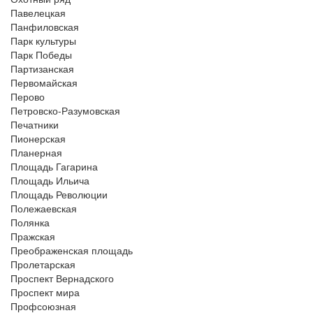
Павелецкая
Панфиловская
Парк культуры
Парк Победы
Партизанская
Первомайская
Перово
Петровско-Разумовская
Печатники
Пионерская
Планерная
Площадь Гагарина
Площадь Ильича
Площадь Революции
Полежаевская
Полянка
Пражская
Преображенская площадь
Пролетарская
Проспект Вернадского
Проспект мира
Профсоюзная