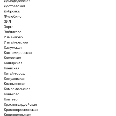
Домодедовская
Достоевская
Дубровка
Жулебино
ЗИЛ
Зорге
Зябликово
Измайлово
Измайловская
Калужская
Кантемировская
Каховская
Каширская
Киевская
Китай-город
Кожуховская
Коломенская
Комсомольская
Коньково
Коптево
Красногвардейская
Краснопресненская
Красносельская