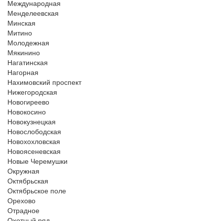
Международная
Менделеевская
Минская
Митино
Молодежная
Мякинино
Нагатинская
Нагорная
Нахимовский проспект
Нижегородская
Новогиреево
Новокосино
Новокузнецкая
Новослободская
Новохохловская
Новоясеневская
Новые Черемушки
Окружная
Октябрьская
Октябрьское поле
Орехово
Отрадное
Охотный ряд