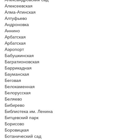
Алексеевская
Алма-Атинская
Алтуфьево
Андроновка
Аннино
Арбатская
Арбатская
Аэропорт
Бабушкинская
Багратионовская
Баррикадная
Бауманская
Беговая
Белокаменная
Белорусская
Беляево
Бибирево
Библиотека им. Ленина
Битцевский парк
Борисово
Боровицкая
Ботанический сад