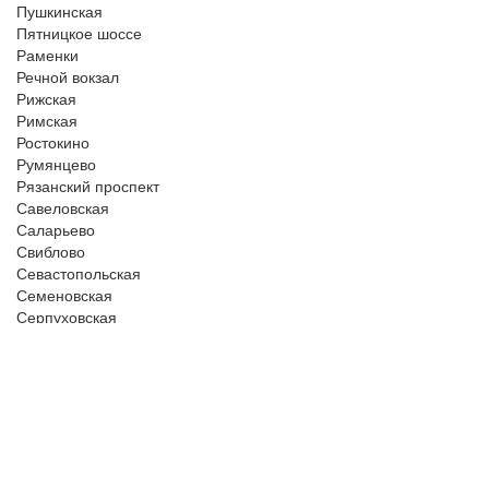
Пушкинская
Пятницкое шоссе
Раменки
Речной вокзал
Рижская
Римская
Ростокино
Румянцево
Рязанский проспект
Савеловская
Саларьево
Свиблово
Севастопольская
Семеновская
Серпуховская
Славянский бульвар
Смоленская
Смоленская
Сокол
Соколиная Гора
Сокольники
Спортивная