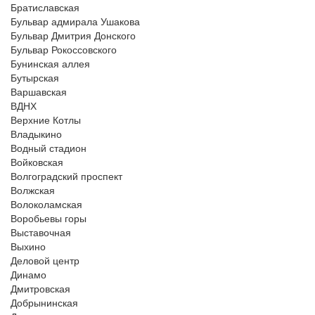
Братиславская
Бульвар адмирала Ушакова
Бульвар Дмитрия Донского
Бульвар Рокоссовского
Бунинская аллея
Бутырская
Варшавская
ВДНХ
Верхние Котлы
Владыкино
Водный стадион
Войковская
Волгоградский проспект
Волжская
Волоколамская
Воробьевы горы
Выставочная
Выхино
Деловой центр
Динамо
Дмитровская
Добрынинская