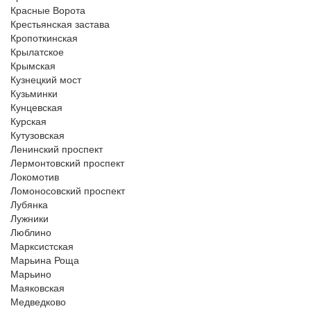
Красные Ворота
Крестьянская застава
Кропоткинская
Крылатское
Крымская
Кузнецкий мост
Кузьминки
Кунцевская
Курская
Кутузовская
Ленинский проспект
Лермонтовский проспект
Локомотив
Ломоносовский проспект
Лубянка
Лужники
Люблино
Марксистская
Марьина Роща
Марьино
Маяковская
Медведково