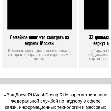
Семейное кино: что смотреть на
33 фильма 
экранах Москвы
вернут м
Веселые мультфильмы и фильмы,
«Пираты К
которые понравятся и взрослым и
«Одиссея», 
детям.
картины пр
«ВашДосуг.RU/VashDosug.RU» зарегистрировано
Федеральной службой по надзору в сфере
связи, информационных технологий и массовых