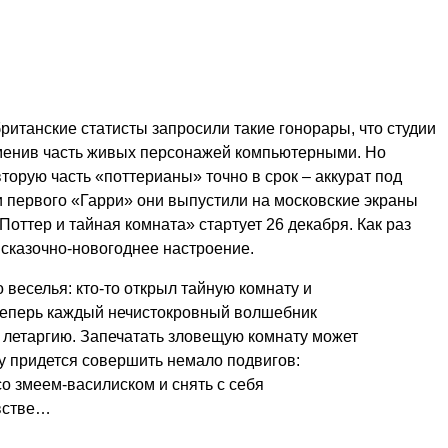
британские статисты запросили такие гонорары, что студии
аменив часть живых персонажей компьютерными. Но
торую часть «поттерианы» точно в срок – аккурат под
и первого «Гарри» они выпустили на московские экраны
Поттер и тайная комната» стартует 26 декабря. Как раз
 сказочно-новогоднее настроение.
 веселья: кто-то открыл тайную комнату и
Теперь каждый нечисто­кровный волшебник
в летаргию. Запечатать зловещую комнату может
му придется совершить немало подвигов:
со змеем-василиском и снять с себя
встве…