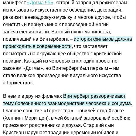
манифест
«Догма 95»
, который запрещал режиссерам
использовать искусственное освещение, декорации,
реквизит, внекадровую музыку и многое другое, чтобы
очистить и вернуть кино к первозданной магии
запечатления жизни. Важный пункт манифеста,
повлиявший на Винтерберга –
история фильмов должна
происходить в современности
, что заставляет
посмотреть на окружающее общество с критической
позиции. Каждый из четверых снял один проект по
законам «Догмы», но Винтерберг был первым – им
стало великое произведение визуального искусства
«Торжество».
В нем и в других фильмах
Винтерберг разворачивают
тему болезненного взаимодействия человека и социума
.
Главное событие «Торжества» – юбилей отца Хельге
(Хеннинг Моритцен), в чей богатый загородный особняк
приезжают родственники и друзья. Старший сын
Кристиан нарушает традиции церемонии юбилея и