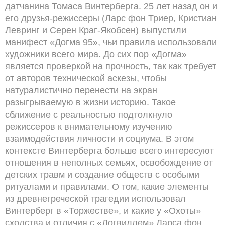
датчанина Томаса Винтерберга. 25 лет назад он и
его друзья-режиссеры (Ларс фон Триер, Кристиан
Левринг и Серен Краг-Якобсен) выпустили
манифест «Догма 95», чьи правила использовали
художники всего мира. До сих пор «Догма»
является проверкой на прочность, так как требует
от авторов технической аскезы, чтобы
натуралистично перенести на экран
разыгрываемую в жизни историю. Такое
сближение с реальностью подтолкнуло
режиссеров к внимательному изучению
взаимодействия личности и социума. В этом
контексте Винтерберга больше всего интересуют
отношения в неполных семьях, освобождение от
детских травм и создание обществ с особыми
ритуалами и правилами. О том, какие элементы
из древнегреческой трагедии использовал
Винтерберг в «Торжестве», и какие у «Охоты»
сходства и отличия с «Догвиллем» Ларса фон