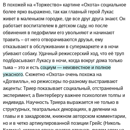
В похожей на «Торжество» картине «Охота» социальное
более ярко выражено, так как главный герой Лукас
живет в маленьком городке, где все друг друга знают. Он
работает воспитателем в детском саду, но после
обвинения в педофилии его увольняют и начинают
травить – от него отворачиваются друзья, ему
отказывают в обслуживании в супермаркете и в ночи
убивают собаку. Удачный режиссерский ход, что её труп
подбрасывают Лукасу в ночи, когда вокруг дома только
тьма – это и есть
социум — неизвестное и полное
ужасного
. Сюжетно «Охота» очень похожа на
«Догвилль», но режиссеры по-разному выстраивают
акценты: Триер показывает социальный, отстраненный
эксперимент, а Винтербергу важнее психология толпы и
индивида. Научность Триера выражается не только в
структурных, театральных декорациях, в делении на
главы и в закадровом, книжном авторском комментарии,
но и в четко артикулированной позиции Грейс (Николь