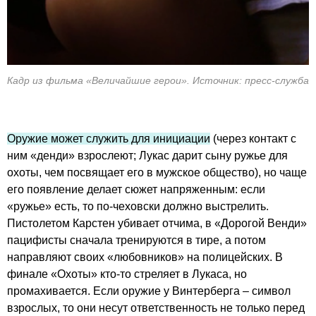
Кадр из фильма «Величайшие герои». Источник: пресс-служба
Оружие может служить для инициации
(через контакт с
ним «денди» взрослеют; Лукас дарит сыну ружье для
охоты, чем посвящает его в мужское общество), но чаще
его появление делает сюжет напряженным: если
«ружье» есть, то по-чеховски должно выстрелить.
Пистолетом Карстен убивает отчима, в «Дорогой Венди»
пацифисты сначала тренируются в тире, а потом
направляют своих «любовников» на полицейских. В
финале «Охоты» кто-то стреляет в Лукаса, но
промахивается. Если оружие у Винтерберга – символ
взрослых, то они несут ответственность не только перед