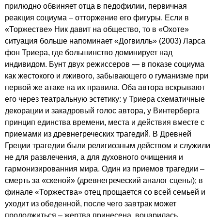
прилюдно обвиняет отца в педофилии, первичная
реакция социума – отторжение его фигуры. Если в
«Торжестве» Ник давит на общество, то в «Охоте»
ситуация больше напоминает «Догвилль» (2003) Ларса
фон Триера, где большинство доминирует над
индивидом. Бунт двух режиссеров — в показе социума
как жестокого и лживого, забывающего о гуманизме при
первой же атаке на их правила. Оба автора вскрывают
его через театральную эстетику: у Триера схематичные
декорации и закадровый голос автора, у Винтерберга
принцип единства времени, места и действия вместе с
приемами из древнегреческих трагедий. В Древней
Греции трагедии были религиозным действом и служили
не для развлечения, а для духовного очищения и
гармонизированния мира. Один из приемов трагедии –
смерть за «скеной» (древнегреческий аналог сцены); в
финале «Торжества» отец прощается со всей семьей и
уходит из обеденной, после чего завтрак может
продолжиться – жертва принесена, воцарилась