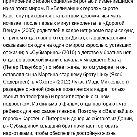
примирение с новой социальной ролью и изменившимся
из-за этого миром. В «Величайших героях» сироте
Карстену приходится стать отцом девочки, чья мать
исчезает после первых минут киноленты; в «Дорогой
Венди» (2005) родителей в кадре нет (кроме пары секунд
с трупом отца главного героя Дика), старшеклассники
оказываются один на один с миром взрослых, уставших
от жизни; в «Субмарино» (2010) в детстве у братьев нет
отца, во взрослой жизни сначала у младшего брата
(Петер Плаугборг) погибает жена, потом умирает и он,
оставляя сына Мартина старшему брату Нику (Якоб
Седергрен); в «Охоте» (2012) Лукас (Мадс Миккельсен)
разведен с женой (она не появляется в кадре, только
звонит по телефону) и просит встречи с сыном-
подростком. Из фильма в фильм, отцы повторяют, что
ребенок для них самое главное. Поэтому в «Величайших
героях» Карстен с Питером и дочерью сбегают из Дании,
в «Субмарино» младший брат начинает торговать
наркотиками, чтобы обеспечить достойную жизнь