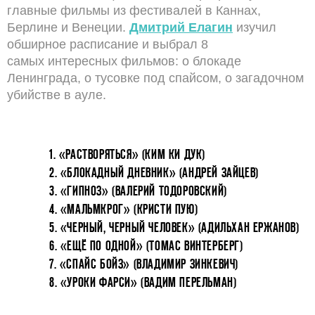
главные фильмы из фестивалей в Каннах,
Берлине и Венеции.
Дмитрий Елагин
изучил
обширное расписание и выбрал 8
самых интересных фильмов: о блокаде
Ленинграда, о тусовке под спайсом, о загадочном
убийстве в ауле.
1. «РАСТВОРЯТЬСЯ» (КИМ КИ ДУК)
2. «БЛОКАДНЫЙ ДНЕВНИК» (АНДРЕЙ ЗАЙЦЕВ)
3. «ГИПНОЗ» (ВАЛЕРИЙ ТОДОРОВСКИЙ)
4. «МАЛЬМКРОГ» (КРИСТИ ПУЮ)
5. «ЧЕРНЫЙ, ЧЕРНЫЙ ЧЕЛОВЕК» (АДИЛЬХАН ЕРЖАНОВ)
6. «ЕЩЁ ПО ОДНОЙ» (ТОМАС ВИНТЕРБЕРГ)
7. «СПАЙС БОЙЗ» (ВЛАДИМИР ЗИНКЕВИЧ)
8. «УРОКИ ФАРСИ» (ВАДИМ ПЕРЕЛЬМАН)