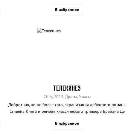
В избранное
ТЕЛЕКИНЕЗ
США, 2013, Драма, Ужасы
Добротная, но не более того, экранизация дебютного романа
Стивена Кинга и ремейк классического триллера Брайана Де
Пальмы. Идеальное кино для тех, кто не читал и не смотрел ни
В избранное
того, ни другого.