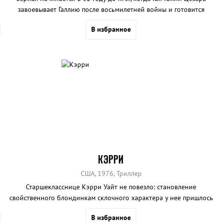
завоевывает Галлию после восьмилетней войны и готовится
возвращаться в Рим.
В избранное
КЭРРИ
США, 1976, Триллер
Старшекласснице Кэрри Уайт не повезло: становление
свойственного блондинкам склочного характера у нее пришлось
аккурат на пубертатный период.
В избранное