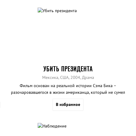
УБИТЬ ПРЕЗИДЕНТА
Мексика, США, 2004, Драма
Фильм основан на реальной истории Сэма Бика –
разочаровавшегося в жизни американца, который не сумел
наладить свою жизнь в соответствии с «американской мечтой». В
В избранное
коррумпированном и страдающем от войны во Вьетнаме
обществе нет места мечтателям. И Сэму кажется, что он нашел
ответственного за все проблемы. Он решает организовать
убийство президента США Ричарда Никсона, планируя направить
захваченный самолет на здание Белого дома.