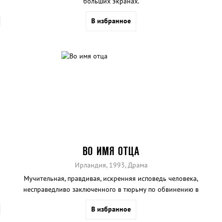
больших экранах.
В избранное
ВО ИМЯ ОТЦА
Ирландия, 1993, Драма
Мучительная, правдивая, искренняя исповедь человека,
несправедливо заключенного в тюрьму по обвинению в
причастности к террористическому акту ИРА – взрыву в
В избранное
лондонском пабе в 1974 году.