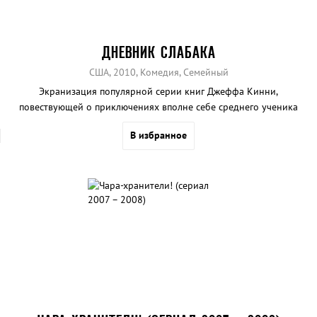
ДНЕВНИК СЛАБАКА
США, 2010, Комедия, Семейный
Экранизация популярной серии книг Джеффа Кинни,
повествующей о приключениях вполне себе среднего ученика
такой же средней школы, Грега Хеффли и его лучшего друга Роули
В избранное
Джефферсона.