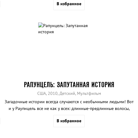
В избранное
РАПУНЦЕЛЬ: ЗАПУТАННАЯ ИСТОРИЯ
США, 2010, Детский, Мультфильм
Загадочные истории всегда случаются с необычными людьми! Вот
и у Раупнцель все не как у всех: длинные-предлинные волосы,
жизнь в заточении, но все меняется, как только в ее башню
В избранное
попадает Флинн.