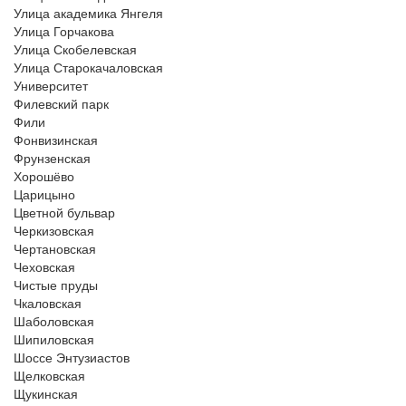
Улица академика Янгеля
Улица Горчакова
Улица Скобелевская
Улица Старокачаловская
Университет
Филевский парк
Фили
Фонвизинская
Фрунзенская
Хорошёво
Царицыно
Цветной бульвар
Черкизовская
Чертановская
Чеховская
Чистые пруды
Чкаловская
Шаболовская
Шипиловская
Шоссе Энтузиастов
Щелковская
Щукинская