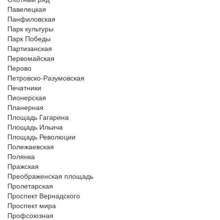
Павелецкая
Панфиловская
Парк культуры
Парк Победы
Партизанская
Первомайская
Перово
Петровско-Разумовская
Печатники
Пионерская
Планерная
Площадь Гагарина
Площадь Ильича
Площадь Революции
Полежаевская
Полянка
Пражская
Преображенская площадь
Пролетарская
Проспект Вернадского
Проспект мира
Профсоюзная