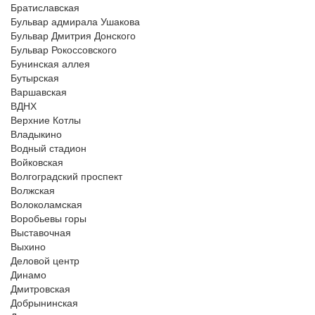
Братиславская
Бульвар адмирала Ушакова
Бульвар Дмитрия Донского
Бульвар Рокоссовского
Бунинская аллея
Бутырская
Варшавская
ВДНХ
Верхние Котлы
Владыкино
Водный стадион
Войковская
Волгоградский проспект
Волжская
Волоколамская
Воробьевы горы
Выставочная
Выхино
Деловой центр
Динамо
Дмитровская
Добрынинская