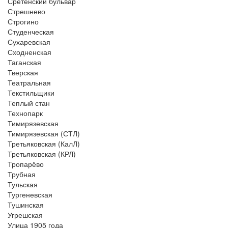
Сретенский бульвар
Стрешнево
Строгино
Студенческая
Сухаревская
Сходненская
Таганская
Тверская
Театральная
Текстильщики
Теплый стан
Технопарк
Тимирязевская
Тимирязевская (СТЛ)
Третьяковская (КалЛ)
Третьяковская (КРЛ)
Тропарёво
Трубная
Тульская
Тургеневская
Тушинская
Угрешская
Улица 1905 года