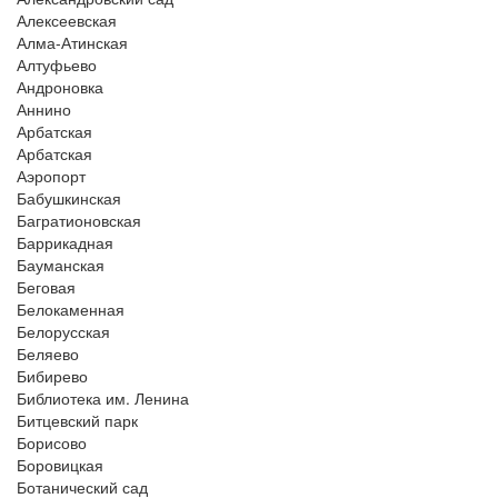
Алексеевская
Алма-Атинская
Алтуфьево
Андроновка
Аннино
Арбатская
Арбатская
Аэропорт
Бабушкинская
Багратионовская
Баррикадная
Бауманская
Беговая
Белокаменная
Белорусская
Беляево
Бибирево
Библиотека им. Ленина
Битцевский парк
Борисово
Боровицкая
Ботанический сад