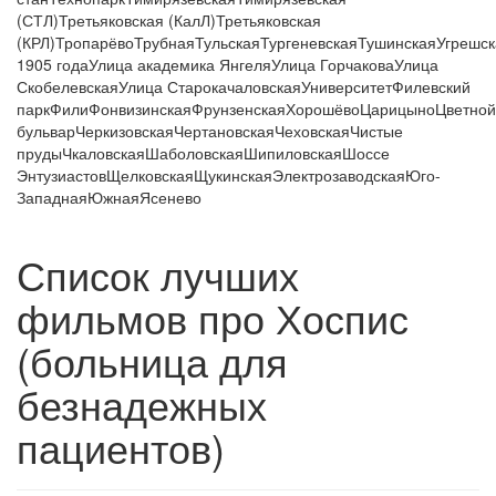
(СТЛ)
Третьяковская (КалЛ)
Третьяковская
(КРЛ)
Тропарёво
Трубная
Тульская
Тургеневская
Тушинская
Угрешск
1905 года
Улица академика Янгеля
Улица Горчакова
Улица
Скобелевская
Улица Старокачаловская
Университет
Филевский
парк
Фили
Фонвизинская
Фрунзенская
Хорошёво
Царицыно
Цветной
бульвар
Черкизовская
Чертановская
Чеховская
Чистые
пруды
Чкаловская
Шаболовская
Шипиловская
Шоссе
Энтузиастов
Щелковская
Щукинская
Электрозаводская
Юго-
Западная
Южная
Ясенево
Список лучших
фильмов про Хоспис
(больница для
безнадежных
пациентов)