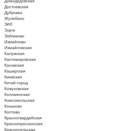
Домодедовская
Достоевская
Дубровка
Жулебино
ЗИЛ
Зорге
Зябликово
Измайлово
Измайловская
Калужская
Кантемировская
Каховская
Каширская
Киевская
Китай-город
Кожуховская
Коломенская
Комсомольская
Коньково
Коптево
Красногвардейская
Краснопресненская
Красносельская