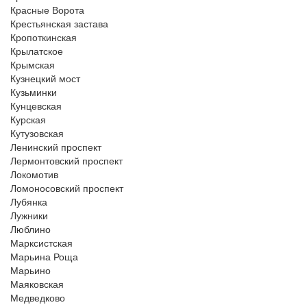
Красные Ворота
Крестьянская застава
Кропоткинская
Крылатское
Крымская
Кузнецкий мост
Кузьминки
Кунцевская
Курская
Кутузовская
Ленинский проспект
Лермонтовский проспект
Локомотив
Ломоносовский проспект
Лубянка
Лужники
Люблино
Марксистская
Марьина Роща
Марьино
Маяковская
Медведково