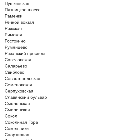
Пушкинская
Пятницкое шоссе
Раменки
Речной вокзал
Рижская
Римская
Ростокино
Румянцево
Рязанский проспект
Савеловская
Саларьево
Свиблово
Севастопольская
Семеновская
Серпуховская
Славянский бульвар
Смоленская
Смоленская
Сокол
Соколиная Гора
Сокольники
Спортивная