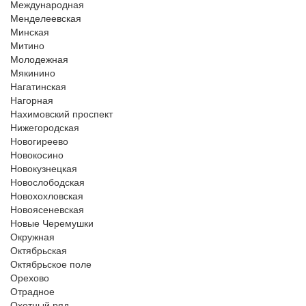
Международная
Менделеевская
Минская
Митино
Молодежная
Мякинино
Нагатинская
Нагорная
Нахимовский проспект
Нижегородская
Новогиреево
Новокосино
Новокузнецкая
Новослободская
Новохохловская
Новоясеневская
Новые Черемушки
Окружная
Октябрьская
Октябрьское поле
Орехово
Отрадное
Охотный ряд