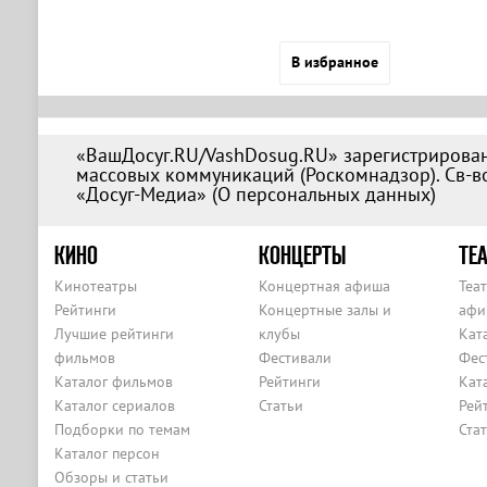
В избранное
«ВашДосуг.RU/VashDosug.RU» зарегистрирован
массовых коммуникаций (Роскомнадзор). Св-во
«Досуг-Медиа» (
О персональных данных
)
КИНО
КОНЦЕРТЫ
ТЕА
Кинотеатры
Концертная афиша
Теа
Рейтинги
Концертные залы и
афи
Лучшие рейтинги
клубы
Кат
фильмов
Фестивали
Фес
Каталог фильмов
Рейтинги
Кат
Каталог сериалов
Статьи
Рей
Подборки по темам
Ста
Каталог персон
Обзоры и статьи