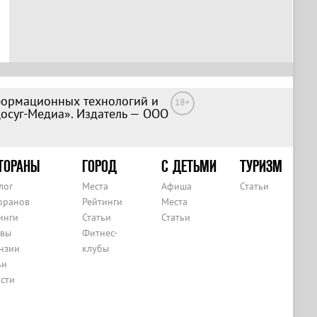
формационных технологий и
18+
Досуг-Медиа». Издатель — ООО
ТОРАНЫ
ГОРОД
С ДЕТЬМИ
ТУРИЗМ
лог
Места
Афиша
Статьи
оранов
Рейтинги
Места
инги
Статьи
Статьи
вы
Фитнес-
нзии
клубы
ьи
сти