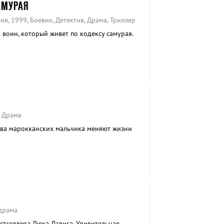
АМУРАЯ
я, 1999, Боевик, Детектив, Драма, Триллер
 воин, который живет по кодексу самурая.
, Драма
 два марокканских мальчика меняют жизни
одрама
тселлера Люка Дэвиса. Удивительная