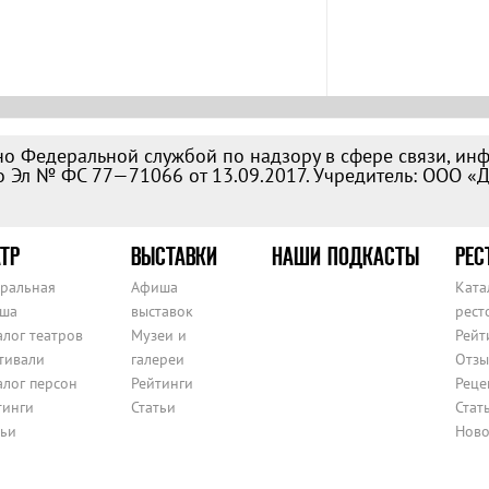
о Федеральной службой по надзору в сфере связи, ин
 Эл № ФС 77—71066 от 13.09.2017. Учредитель: ООО «
ТР
ВЫСТАВКИ
НАШИ ПОДКАСТЫ
РЕС
тральная
Афиша
Ката
ша
выставок
рест
алог театров
Музеи и
Рейт
тивали
галереи
Отзы
алог персон
Рейтинги
Реце
тинги
Статьи
Стат
тьи
Ново