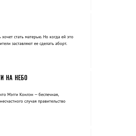
 хочет стать матерью. Но когда ей это
тели заставляют ее сделать аборт.
И НА НЕБО
что Мэгги Конлэн — беспечная,
 несчастного случая правительство
нских прав.