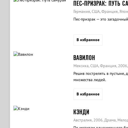
ПЕС-ПРИЗРАК: ПУТЬ С
Германия, США, Франция, Япони
Пес-призрак — это загадочный
В избранное
ВАВИЛОН
Мексика, США, Франция, 2006
Решив пострелять в пустыне,
множества людей.
В избранное
КЭНДИ
Австралия, 2006, Драма, Мел
По мотивам одноименного бес