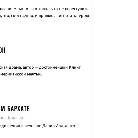
плением настолько тонка, что не переступить
, что, собственно, и пришлось испытать герою
ажданин».
ОН
кая драма, автор — достойнейший Клинт
американской мечты».
ОМ БАРХАТЕ
тив, Триллер
подозрения в шедевре Дарио Ардженто.