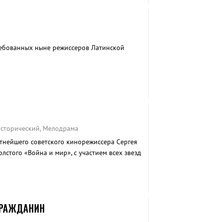
ребованных ныне режиссеров Латинской
 Исторический, Мелодрама
тнейшего советского кинорежиссера Сергея
лстого «Война и мир», с участием всех звезд
ГРАЖДАНИН