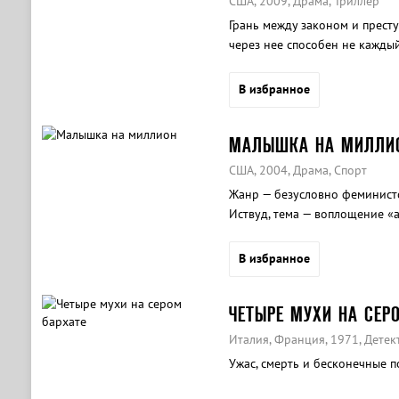
США, 2009, Драма, Триллер
Грань между законом и престу
через нее способен не каждый
фильма «Законопослушный гр
В избранное
МАЛЫШКА НА МИЛЛИ
США, 2004, Драма, Спорт
Жанр — безусловно феминистс
Иствуд, тема — воплощение «
В избранное
ЧЕТЫРЕ МУХИ НА СЕР
Италия, Франция, 1971, Детек
Ужас, смерть и бесконечные 