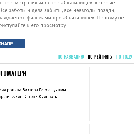
 просмотр фильмов про «Святилище», которые
Все заботы и дела забыты, все невзгоды позади,
лаждаетесь фильмами про «Святилище». Поэтому не
риступайте к его просмотру.
SHARE
ПО НАЗВАНИЮ
ПО РЕЙТИНГУ
ПО ГОДУ
ОГОМАТЕРИ
а
ия романа Виктора Гюго с лучшим
трагическим Энтони Куинном.