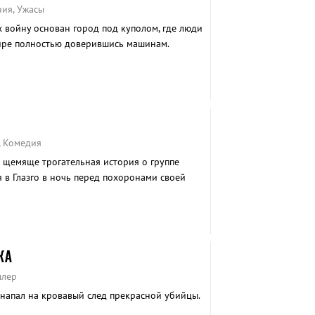
ния, Ужасы
х войну основан город под куполом, где люди
ире полностью доверившись машинам.
, Комедия
и щемяще трогательная история о группе
я в Глазго в ночь перед похоронами своей
КА
ллер
напал на кровавый след прекрасной убийцы.