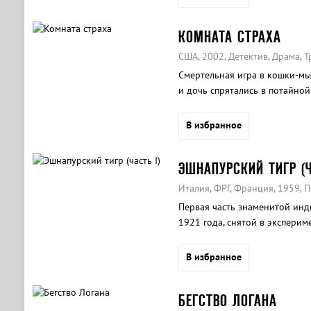
КОМНАТА СТРАХА
США, 2002, Детектив, Драма, 
Смертельная игра в кошки-мыш
и дочь спрятались в потайной 
В избранное
ЭШНАПУРСКИЙ ТИГР (Ч
Италия, ФРГ, Франция, 1959,
Первая часть знаменитой инд
1921 года, снятой в экспери
4 миллиона марок. Экзотика, 
работе классика немецкого ки
В избранное
БЕГСТВО ЛОГАНА