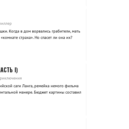
Триллер
ки. Когда в дом ворвались грабители, мать
«комнате страха». Но спасет ли она их?
АСТЬ I)
 Приключения
ийской саги Ланга, ремейка немого фильма
ментальной манере. Бюджет картины составил
шарм и все краски Востока в гениальной
но.