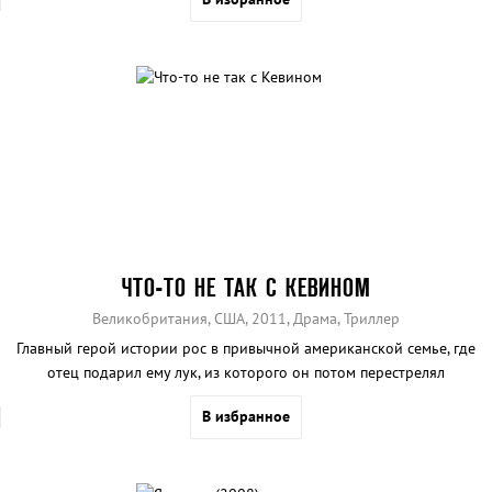
фильма.
ЧТО-ТО НЕ ТАК С КЕВИНОМ
Великобритания, США, 2011, Драма, Триллер
Главный герой истории рос в привычной американской семье, где
отец подарил ему лук, из которого он потом перестрелял
половину класса. Зачем он спланировал такое жестокое убийство?
В избранное