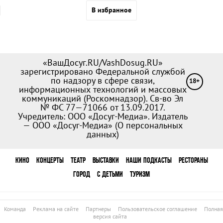
В избранное
«ВашДосуг.RU/VashDosug.RU»
зарегистрировано Федеральной службой
по надзору в сфере связи,
18+
информационных технологий и массовых
коммуникаций (Роскомнадзор). Св-во Эл
№ ФС 77—71066 от 13.09.2017.
Учредитель: ООО «Досуг-Медиа». Издатель
— ООО «Досуг-Медиа» (
О персональных
данных
)
КИНО
КОНЦЕРТЫ
ТЕАТР
ВЫСТАВКИ
НАШИ ПОДКАСТЫ
РЕСТОРАНЫ
ГОРОД
С ДЕТЬМИ
ТУРИЗМ
Команда
Реклама на сайте
Партнеры
Пользовательское соглашение
Полная
версия сайта