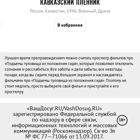
КАВКАЗСКИЙ ПЛЕННИК
Россия, Казахстан, 1996, Военный, Драма
В избранное
Лучшем время препровождением можно считать просмотр фильмов про
«Подъемы туловища из положения сидя», которые позволяют отключить
сознание и расслабиться. Все заботы и дела забыты, все невзгоды
позади, когда вы сидите перед большим экраном и наслаждаетесь
фильмами про «Подъемы туловища из положения сидя». Поэтому не
стоит медлить, просто выберете свой фильм и приступайте к его
просмотру.
«ВашДосуг.RU/VashDosug.RU»
зарегистрировано Федеральной службой
по надзору в сфере связи,
18+
информационных технологий и массовых
коммуникаций (Роскомнадзор). Св-во Эл
№ ФС 77—71066 от 13.09.2017.