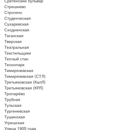
Сретенский бульвар
Стрешнево
Строгино
Студенческая
Сухаревская
Сходненская
Таганская
Тверская
Театральная
Текстильщики
Теплый стан
Технопарк
Тимирязевская
Тимирязевская (СТЛ)
Третьяковская (КалЛ)
Третьяковская (КРЛ)
Тропарёво
Трубная
Тульская
Тургеневская
Тушинская
Угрешская
Улица 1905 года