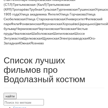
(СТЛ)
Третьяковская (КалЛ)
Третьяковская
(КРЛ)
Тропарёво
Трубная
Тульская
Тургеневская
Тушинская
Угрешск
1905 года
Улица академика Янгеля
Улица Горчакова
Улица
Скобелевская
Улица Старокачаловская
Университет
Филевский
парк
Фили
Фонвизинская
Фрунзенская
Хорошёво
Царицыно
Цветной
бульвар
Черкизовская
Чертановская
Чеховская
Чистые
пруды
Чкаловская
Шаболовская
Шипиловская
Шоссе
Энтузиастов
Щелковская
Щукинская
Электрозаводская
Юго-
Западная
Южная
Ясенево
Список лучших
фильмов про
Водолазный костюм
найти
Главная