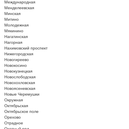
Международная
Менделеевская
Минская
Митино
Молодежная
Мякинино
Нагатинская
Нагорная
Нахимовский проспект
Нижегородская
Новогиреево
Новокосино
Новокузнецкая
Новослободская
Новохохловская
Новоясеневская
Новые Черемушки
Окружная
Октябрьская
Октябрьское поле
Орехово
Отрадное
Охотный ряд