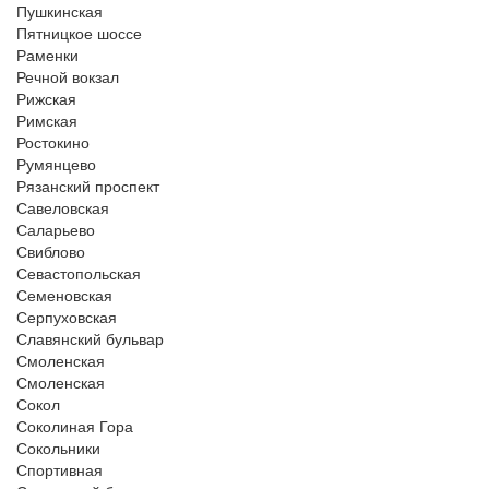
Пушкинская
Пятницкое шоссе
Раменки
Речной вокзал
Рижская
Римская
Ростокино
Румянцево
Рязанский проспект
Савеловская
Саларьево
Свиблово
Севастопольская
Семеновская
Серпуховская
Славянский бульвар
Смоленская
Смоленская
Сокол
Соколиная Гора
Сокольники
Спортивная