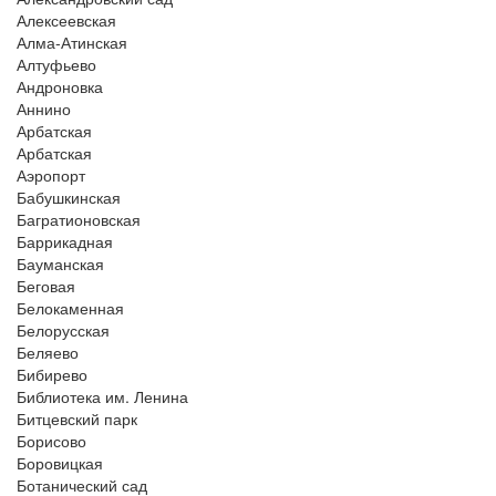
Алексеевская
Алма-Атинская
Алтуфьево
Андроновка
Аннино
Арбатская
Арбатская
Аэропорт
Бабушкинская
Багратионовская
Баррикадная
Бауманская
Беговая
Белокаменная
Белорусская
Беляево
Бибирево
Библиотека им. Ленина
Битцевский парк
Борисово
Боровицкая
Ботанический сад