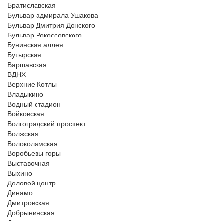
Братиславская
Бульвар адмирала Ушакова
Бульвар Дмитрия Донского
Бульвар Рокоссовского
Бунинская аллея
Бутырская
Варшавская
ВДНХ
Верхние Котлы
Владыкино
Водный стадион
Войковская
Волгоградский проспект
Волжская
Волоколамская
Воробьевы горы
Выставочная
Выхино
Деловой центр
Динамо
Дмитровская
Добрынинская