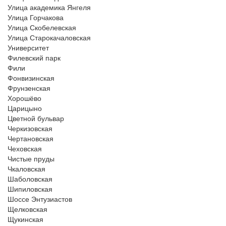
Улица академика Янгеля
Улица Горчакова
Улица Скобелевская
Улица Старокачаловская
Университет
Филевский парк
Фили
Фонвизинская
Фрунзенская
Хорошёво
Царицыно
Цветной бульвар
Черкизовская
Чертановская
Чеховская
Чистые пруды
Чкаловская
Шаболовская
Шипиловская
Шоссе Энтузиастов
Щелковская
Щукинская