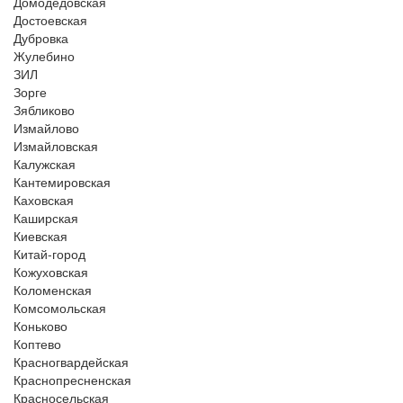
Домодедовская
Достоевская
Дубровка
Жулебино
ЗИЛ
Зорге
Зябликово
Измайлово
Измайловская
Калужская
Кантемировская
Каховская
Каширская
Киевская
Китай-город
Кожуховская
Коломенская
Комсомольская
Коньково
Коптево
Красногвардейская
Краснопресненская
Красносельская