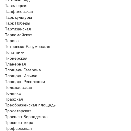
Павелецкая
Панфиловская
Парк культуры
Парк Победы
Партизанская
Первомайская
Перово
Петровско-Разумовская
Печатники
Пионерская
Планерная
Площадь Гагарина
Площадь Ильича
Площадь Революции
Полежаевская
Полянка
Пражская
Преображенская площадь
Пролетарская
Проспект Вернадского
Проспект мира
Профсоюзная