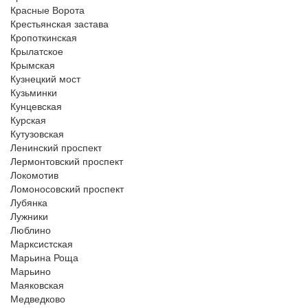
Красные Ворота
Крестьянская застава
Кропоткинская
Крылатское
Крымская
Кузнецкий мост
Кузьминки
Кунцевская
Курская
Кутузовская
Ленинский проспект
Лермонтовский проспект
Локомотив
Ломоносовский проспект
Лубянка
Лужники
Люблино
Марксистская
Марьина Роща
Марьино
Маяковская
Медведково