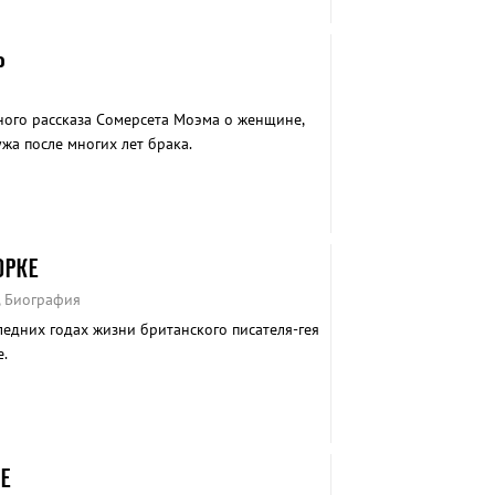
Ь
ого рассказа Сомерсета Моэма о женщине,
жа после многих лет брака.
ОРКЕ
, Биография
едних годах жизни британского писателя-гея
.
Е