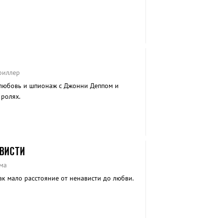
риллер
любовь и шпионаж с Джонни Деппом и
ролях.
АВИСТИ
ма
к мало расстояние от ненависти до любви.