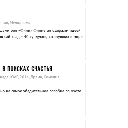
ения, Мелодрама
ищами Бен «Финн» Финнеган одержим идеей
вский клад – 40 сундуков, затонувших в море
А В ПОИСКАХ СЧАСТЬЯ
нада, ЮАР, 2014, Драма, Комедия,
но не самое убедительное пособие по охоте