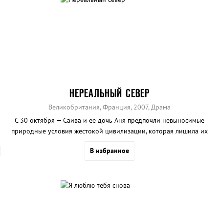
НЕРЕАЛЬНЫЙ СЕВЕР
Великобритания, Франция, 2007, Драма
С 30 октября — Саива и ее дочь Аня предпочли невыносимые
природные условия жестокой цивилизации, которая лишила их
родных и друзей. Они живут вдвоем на недосягаемом севере, где,
В избранное
казалось бы, они могут чувствовать себя в безопасности. Все так и
получается, но лишь до тех пор, пока среди женщин не появляется
мужчина.