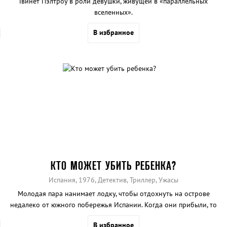
Гвинет Пэлтроу в роли девушки, живущей в «параллельных
вселенных».
В избранное
КТО МОЖЕТ УБИТЬ РЕБЕНКА?
Испания, 1976, Детектив, Триллер, Ужасы
Молодая пара нанимает лодку, чтобы отдохнуть на острове
недалеко от южного побережья Испании. Когда они прибыли, то
нашли остров пустынным: там не было ни одного взрослого,
В избранное
только дети.