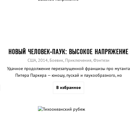
НОВЫЙ ЧЕЛОВЕК-ПАУК: ВЫСОКОЕ НАПРЯЖЕНИЕ
США, 2014, Боевик, Приключения, Фэнтези
Удачное продолжение перезапущенной франшизы про мутанта
Питера Паркера — юношу, пускай и паукообразного, но
обаятельного и теплокровного, что не о каждом супергерое
В избранное
можно сказать.