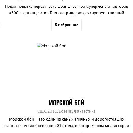
Новая попытка перезапуска франшизы про Супермена от авторов
«300 спартанцев» и «Темного рыцаря» декларирует спорный
тезис, что спасать мир следует с исключительно серьезным
В избранное
выражением лица.
МОРСКОЙ БОЙ
США, 2012, Боевик, Фантастика
Морской бой – это один из самых эпичных и дорогостоящих
фантастических боевиков 2012 года, в котором показана история
противостояния людей и инопланетных захватчиков.