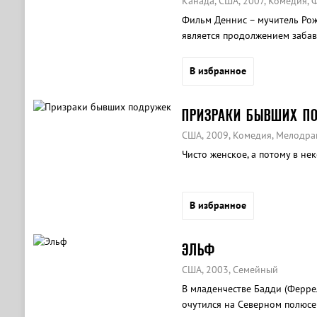
Канада, США, 2007, Комедия, 
Фильм Деннис – мучитель Рож
является продолжением забав
В избранное
ПРИЗРАКИ БЫВШИХ П
США, 2009, Комедия, Мелодра
Чисто женское, а потому в не
В избранное
ЭЛЬФ
США, 2003, Семейный
В младенчестве Бадди (Ферре
очутился на Северном полюсе