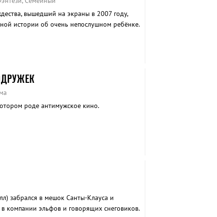
Фэнтези, Семейный
дества, вышедший на экраны в 2007 году,
ной истории об очень непослушном ребёнке.
ОДРУЖЕК
ма
котором роде антимужское кино.
лл) забрался в мешок Санты-Клауса и
 в компании эльфов и говорящих снеговиков.