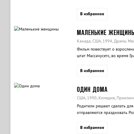
В избранное
МАЛЕНЬКИЕ ЖЕНЩИН
Канада, США, 1994, Драма, М
Фильм повествует о взрослен
штат Массачусетс, во время Г
В избранное
ОДИН ДОМА
США, 1990, Комедия, Приключ
Родители решают сделать для
отправляются праздновать Рож
суматохе оставляют дома одн
дома» придется отмечать Рожд
В избранное