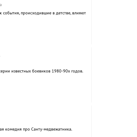
а
к события, происходившие в детстве, влияют
Е
серии известных боевиков 1980-90х годов.
ая комедия про Санту-медвежатника.