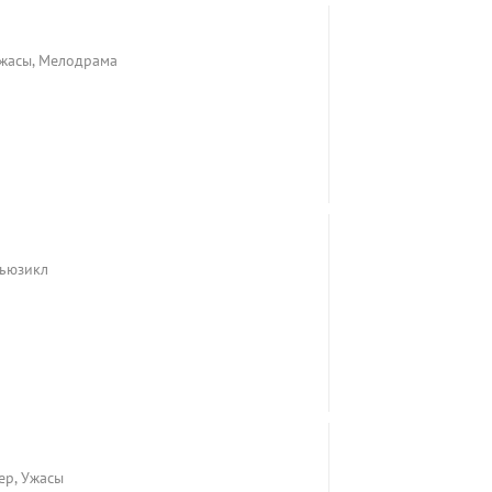
Ужасы, Мелодрама
Мьюзикл
ер, Ужасы