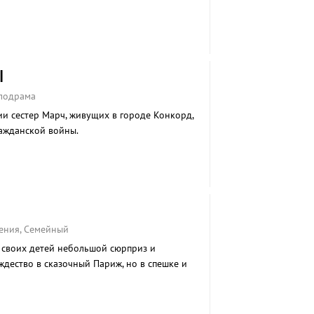
Ы
елодрама
ии сестер Марч, живущих в городе Конкорд,
ражданской войны.
ения, Семейный
 своих детей небольшой сюрприз и
дество в сказочный Париж, но в спешке и
ого из детей. Главному герою картины «Один
ество в одиночестве. Или нет?