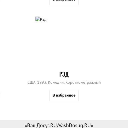
РЭД
США, 1993, Комедия, Короткометражный
В избранное
«ВашДосуг.RU/VashDosug.RU»