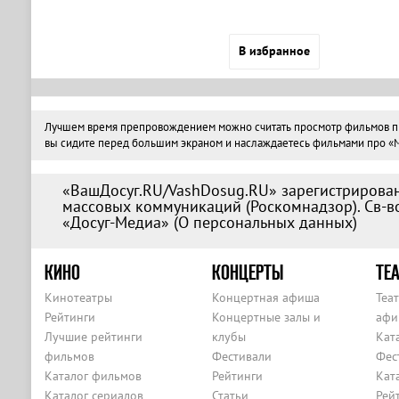
В избранное
Лучшем время препровождением можно считать просмотр фильмов про 
вы сидите перед большим экраном и наслаждаетесь фильмами про «Му
«ВашДосуг.RU/VashDosug.RU» зарегистрирован
массовых коммуникаций (Роскомнадзор). Св-во
«Досуг-Медиа» (
О персональных данных
)
КИНО
КОНЦЕРТЫ
ТЕА
Кинотеатры
Концертная афиша
Теа
Рейтинги
Концертные залы и
афи
Лучшие рейтинги
клубы
Кат
фильмов
Фестивали
Фес
Каталог фильмов
Рейтинги
Кат
Каталог сериалов
Статьи
Рей