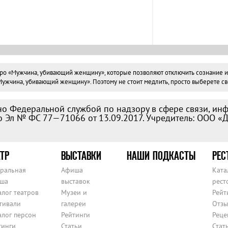
«Мужчина, убивающий женщину», которые позволяют отключить сознание и рас
жчина, убивающий женщину». Поэтому не стоит медлить, просто выберете сво
о Федеральной службой по надзору в сфере связи, ин
 Эл № ФС 77—71066 от 13.09.2017. Учредитель: ООО «
ТР
ВЫСТАВКИ
НАШИ ПОДКАСТЫ
РЕС
тральная
Афиша
Ката
ша
выставок
рест
алог театров
Музеи и
Рейт
тивали
галереи
Отзы
алог персон
Рейтинги
Реце
тинги
Статьи
Стат