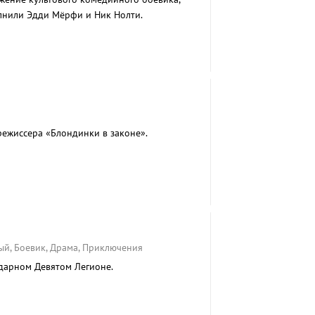
лнили Эдди Мёрфи и Ник Нолти.
ежиссера «Блондинки в законе».
ый, Боевик, Драма, Приключения
дарном Девятом Легионе.