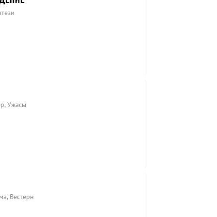
нтези
р, Ужасы
ма, Вестерн