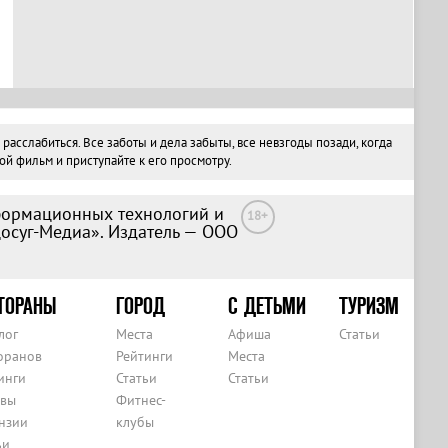
слабиться. Все заботы и дела забыты, все невзгоды позади, когда
й фильм и приступайте к его просмотру.
формационных технологий и
18+
Досуг-Медиа». Издатель — ООО
ТОРАНЫ
ГОРОД
С ДЕТЬМИ
ТУРИЗМ
лог
Места
Афиша
Статьи
оранов
Рейтинги
Места
инги
Статьи
Статьи
вы
Фитнес-
нзии
клубы
ьи