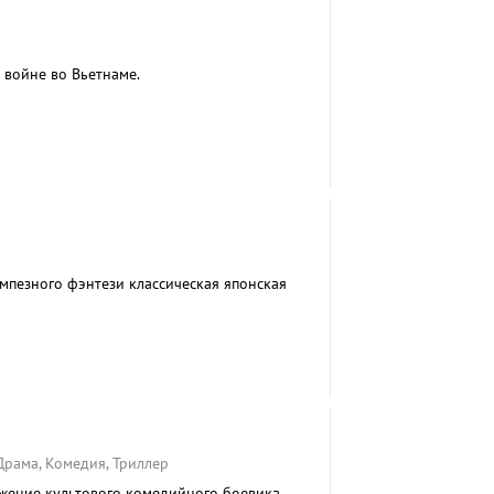
войне во Вьетнаме.
мпезного фэнтези классическая японская
 Драма, Комедия, Триллер
лжение культового комедийного боевика,