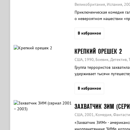
Великобритания, Испания, 20
Приключенческая комедия гал
о невероятном нашествии «пр
В избранное
КРЕПКИЙ ОРЕШЕК 2
США, 1990, Боевик, Детектив, 
Группа террористов захватил
удерживает тысячи путешеств
приходит бравый коп Джон М
В избранное
ЗАХВАТЧИК ЗИМ (СЕРИ
США, 2001, Комедия, Фантаст
«Захватчик ЗИМ» - американ
инопланетянине ЗИМе, которы