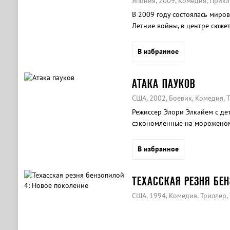
Япония, 2009, Комедия, Прик
В 2009 году состоялась миро
Летние войны, в центре сюже
попавший в невероятный вод
В избранное
АТАКА ПАУКОВ
США, 2002, Боевик, Комедия, 
Режиссер Элори Элкайем с дет
сэкономленные на мороженом
короткометражку, в которой 
терроризировал домохозяйку
В избранное
ТЕХАССКАЯ РЕЗНЯ БЕН
США, 1994, Комедия, Триллер,