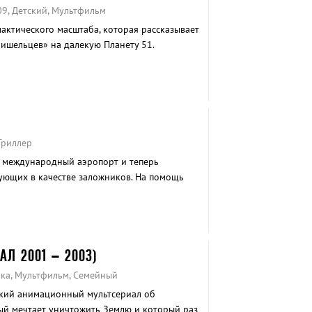
09, Детский, Мультфильм
актического масштаба, которая рассказывает
ишельцев» на далекую Планету 51.
Триллер
а международный аэропорт и теперь
ующих в качестве заложников. На помощь
акклейн.
АЛ 2001 – 2003)
ика, Мультфильм, Семейный
ский анимационный мультсериал об
й мечтает уничтожить Землю и который раз