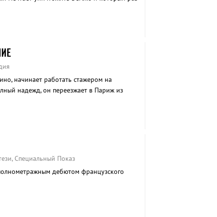
НИЕ
дия
ино, начинает работать стажером на
лный надежд, он переезжает в Париж из
одка.
тези, Специальный Показ
 полнометражным дебютом французского