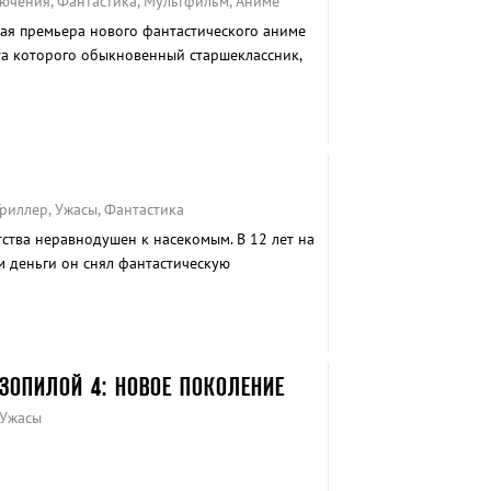
лючения, Фантастика, Мультфильм, Аниме
вая премьера нового фантастического аниме
та которого обыкновенный старшеклассник,
оворот событий.
Триллер, Ужасы, Фантастика
ства неравнодушен к насекомым. В 12 лет на
 деньги он снял фантастическую
мутировавший до размеров собаки паук
.
ЗОПИЛОЙ 4: НОВОЕ ПОКОЛЕНИЕ
 Ужасы