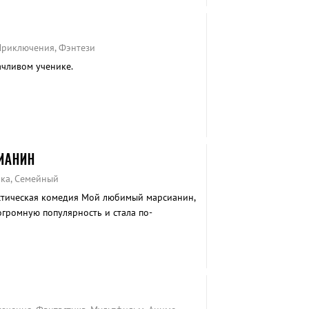
 Приключения, Фэнтези
ачливом ученике.
ИАНИН
ика, Семейный
стическая комедия Мой любимый марсианин,
огромную популярность и стала по-