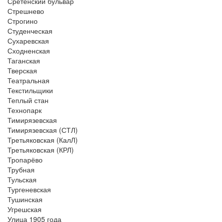
Сретенский бульвар
Стрешнево
Строгино
Студенческая
Сухаревская
Сходненская
Таганская
Тверская
Театральная
Текстильщики
Теплый стан
Технопарк
Тимирязевская
Тимирязевская (СТЛ)
Третьяковская (КалЛ)
Третьяковская (КРЛ)
Тропарёво
Трубная
Тульская
Тургеневская
Тушинская
Угрешская
Улица 1905 года