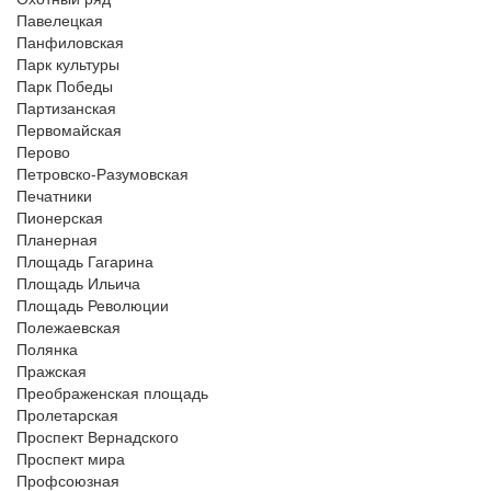
Павелецкая
Панфиловская
Парк культуры
Парк Победы
Партизанская
Первомайская
Перово
Петровско-Разумовская
Печатники
Пионерская
Планерная
Площадь Гагарина
Площадь Ильича
Площадь Революции
Полежаевская
Полянка
Пражская
Преображенская площадь
Пролетарская
Проспект Вернадского
Проспект мира
Профсоюзная