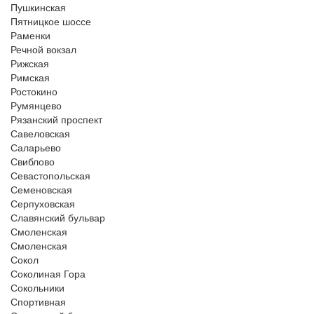
Пушкинская
Пятницкое шоссе
Раменки
Речной вокзал
Рижская
Римская
Ростокино
Румянцево
Рязанский проспект
Савеловская
Саларьево
Свиблово
Севастопольская
Семеновская
Серпуховская
Славянский бульвар
Смоленская
Смоленская
Сокол
Соколиная Гора
Сокольники
Спортивная