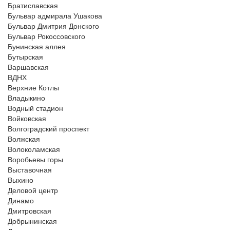
Братиславская
Бульвар адмирала Ушакова
Бульвар Дмитрия Донского
Бульвар Рокоссовского
Бунинская аллея
Бутырская
Варшавская
ВДНХ
Верхние Котлы
Владыкино
Водный стадион
Войковская
Волгоградский проспект
Волжская
Волоколамская
Воробьевы горы
Выставочная
Выхино
Деловой центр
Динамо
Дмитровская
Добрынинская