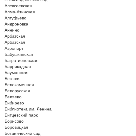
Алексеевская
Алма-Атинская
Алтуфьево
Андроновка
Аннино
Арбатская
Арбатская
Аэропорт
Бабушкинская
Багратионовская
Баррикадная
Бауманская
Беговая
Белокаменная
Белорусская
Беляево
Бибирево
Библиотека им. Ленина
Битцевский парк
Борисово
Боровицкая
Ботанический сад