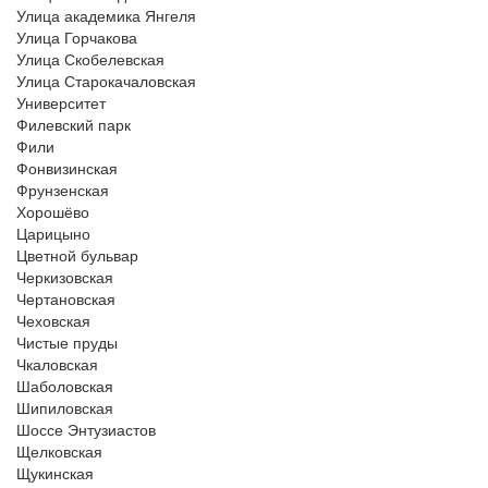
Улица академика Янгеля
Улица Горчакова
Улица Скобелевская
Улица Старокачаловская
Университет
Филевский парк
Фили
Фонвизинская
Фрунзенская
Хорошёво
Царицыно
Цветной бульвар
Черкизовская
Чертановская
Чеховская
Чистые пруды
Чкаловская
Шаболовская
Шипиловская
Шоссе Энтузиастов
Щелковская
Щукинская