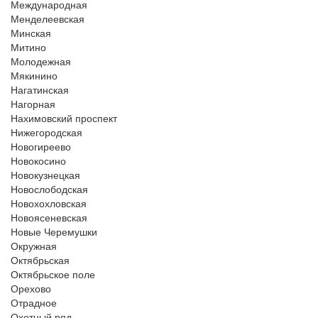
Международная
Менделеевская
Минская
Митино
Молодежная
Мякинино
Нагатинская
Нагорная
Нахимовский проспект
Нижегородская
Новогиреево
Новокосино
Новокузнецкая
Новослободская
Новохохловская
Новоясеневская
Новые Черемушки
Окружная
Октябрьская
Октябрьское поле
Орехово
Отрадное
Охотный ряд