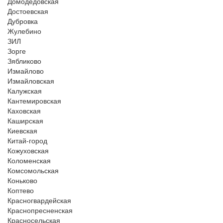
Домодедовская
Достоевская
Дубровка
Жулебино
ЗИЛ
Зорге
Зябликово
Измайлово
Измайловская
Калужская
Кантемировская
Каховская
Каширская
Киевская
Китай-город
Кожуховская
Коломенская
Комсомольская
Коньково
Коптево
Красногвардейская
Краснопресненская
Красносельская