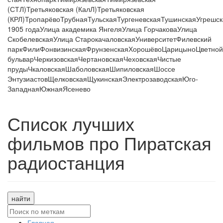
(СТЛ)
Третьяковская (КалЛ)
Третьяковская
(КРЛ)
Тропарёво
Трубная
Тульская
Тургеневская
Тушинская
Угрешск
1905 года
Улица академика Янгеля
Улица Горчакова
Улица
Скобелевская
Улица Старокачаловская
Университет
Филевский
парк
Фили
Фонвизинская
Фрунзенская
Хорошёво
Царицыно
Цветной
бульвар
Черкизовская
Чертановская
Чеховская
Чистые
пруды
Чкаловская
Шаболовская
Шипиловская
Шоссе
Энтузиастов
Щелковская
Щукинская
Электрозаводская
Юго-
Западная
Южная
Ясенево
Список лучших
фильмов про Пиратская
радиостанция
найти
Главная