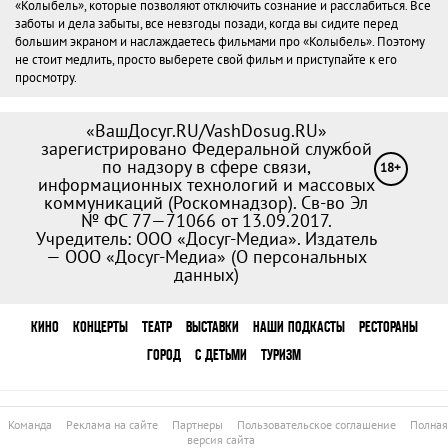
«Колыбель», которые позволяют отключить сознание и расслабиться. Все
заботы и дела забыты, все невзгоды позади, когда вы сидите перед
большим экраном и наслаждаетесь фильмами про «Колыбель». Поэтому
не стоит медлить, просто выберете свой фильм и приступайте к его
просмотру.
«ВашДосуг.RU/VashDosug.RU»
зарегистрировано Федеральной службой
по надзору в сфере связи,
18+
информационных технологий и массовых
коммуникаций (Роскомнадзор). Св-во Эл
№ ФС 77—71066 от 13.09.2017.
Учредитель: ООО «Досуг-Медиа». Издатель
— ООО «Досуг-Медиа» (
О персональных
данных
)
КИНО
КОНЦЕРТЫ
ТЕАТР
ВЫСТАВКИ
НАШИ ПОДКАСТЫ
РЕСТОРАНЫ
ГОРОД
С ДЕТЬМИ
ТУРИЗМ
Команда
Реклама на сайте
Партнеры
Пользовательское соглашение
Полная
версия сайта