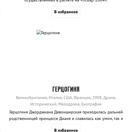
В избранное
ГЕРЦОГИНЯ
Великобритания, Италия, США, Франция, 2008, Драма,
Исторический, Мелодрама, Биография
Герцогиня Джорджиана Девонширская приходилась дальней
родственницей принцессе Диане и славилась как умом, так и
амурными похождениями, разрушившими ее брак.
В избранное