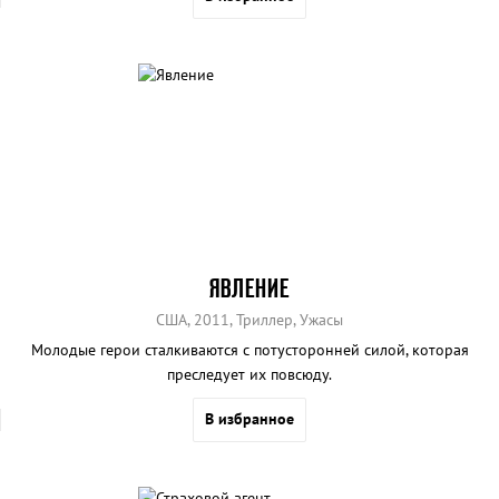
взрослеет, и между ними возникает все больше вопросов без
ответов. Обнаружив, что смертельно болен, Джек решает, что пора
показать дочери реальный мир и научить ее общению с людьми.
Роуз чувствует, что ее предали, и начинает жестоко мстить.
ЯВЛЕНИЕ
США, 2011, Триллер, Ужасы
Молодые герои сталкиваются с потусторонней силой, которая
преследует их повсюду.
В избранное