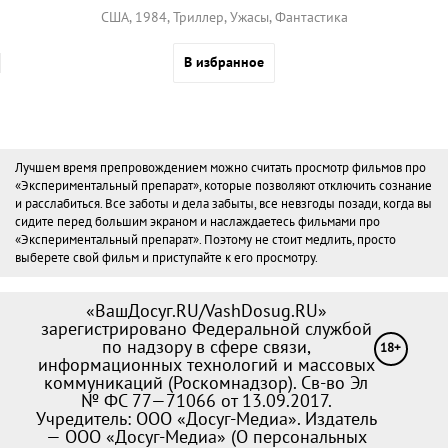
США, 1984, Триллер, Ужасы, Фантастика
В избранное
Лучшем время препровождением можно считать просмотр фильмов про
«Экспериментальный препарат», которые позволяют отключить сознание
и расслабиться. Все заботы и дела забыты, все невзгоды позади, когда вы
сидите перед большим экраном и наслаждаетесь фильмами про
«Экспериментальный препарат». Поэтому не стоит медлить, просто
выберете свой фильм и приступайте к его просмотру.
«ВашДосуг.RU/VashDosug.RU»
зарегистрировано Федеральной службой
по надзору в сфере связи,
18+
информационных технологий и массовых
коммуникаций (Роскомнадзор). Св-во Эл
№ ФС 77—71066 от 13.09.2017.
Учредитель: ООО «Досуг-Медиа». Издатель
— ООО «Досуг-Медиа» (
О персональных