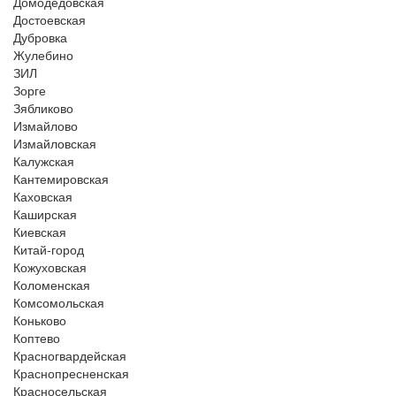
Домодедовская
Достоевская
Дубровка
Жулебино
ЗИЛ
Зорге
Зябликово
Измайлово
Измайловская
Калужская
Кантемировская
Каховская
Каширская
Киевская
Китай-город
Кожуховская
Коломенская
Комсомольская
Коньково
Коптево
Красногвардейская
Краснопресненская
Красносельская