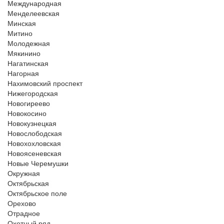
Международная
Менделеевская
Минская
Митино
Молодежная
Мякинино
Нагатинская
Нагорная
Нахимовский проспект
Нижегородская
Новогиреево
Новокосино
Новокузнецкая
Новослободская
Новохохловская
Новоясеневская
Новые Черемушки
Окружная
Октябрьская
Октябрьское поле
Орехово
Отрадное
Охотный ряд