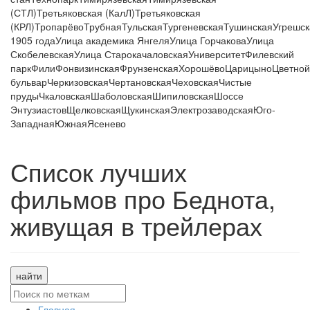
(СТЛ)
Третьяковская (КалЛ)
Третьяковская
(КРЛ)
Тропарёво
Трубная
Тульская
Тургеневская
Тушинская
Угрешск
1905 года
Улица академика Янгеля
Улица Горчакова
Улица
Скобелевская
Улица Старокачаловская
Университет
Филевский
парк
Фили
Фонвизинская
Фрунзенская
Хорошёво
Царицыно
Цветной
бульвар
Черкизовская
Чертановская
Чеховская
Чистые
пруды
Чкаловская
Шаболовская
Шипиловская
Шоссе
Энтузиастов
Щелковская
Щукинская
Электрозаводская
Юго-
Западная
Южная
Ясенево
Список лучших
фильмов про Беднота,
живущая в трейлерах
найти
Главная