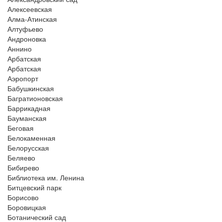
Алексеевская
Алма-Атинская
Алтуфьево
Андроновка
Аннино
Арбатская
Арбатская
Аэропорт
Бабушкинская
Багратионовская
Баррикадная
Бауманская
Беговая
Белокаменная
Белорусская
Беляево
Бибирево
Библиотека им. Ленина
Битцевский парк
Борисово
Боровицкая
Ботанический сад