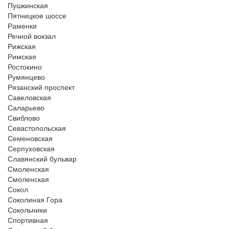
Пушкинская
Пятницкое шоссе
Раменки
Речной вокзал
Рижская
Римская
Ростокино
Румянцево
Рязанский проспект
Савеловская
Саларьево
Свиблово
Севастопольская
Семеновская
Серпуховская
Славянский бульвар
Смоленская
Смоленская
Сокол
Соколиная Гора
Сокольники
Спортивная