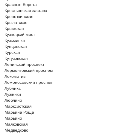
Красные Ворота
Крестьянская застава
Кропоткинская
Крылатское
Крымская
Кузнецкий мост
Кузьминки
Кунцевская
Курская
Кутузовская
Ленинский проспект
Лермонтовский проспект
Локомотив
Ломоносовский проспект
Лубянка
Лужники
Люблино
Марксистская
Марьина Роща
Марьино
Маяковская
Медведково