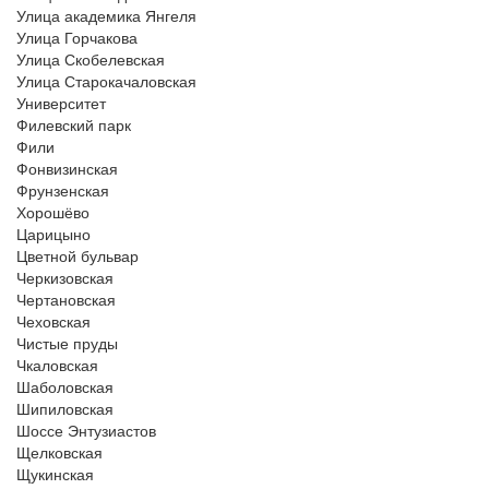
Улица академика Янгеля
Улица Горчакова
Улица Скобелевская
Улица Старокачаловская
Университет
Филевский парк
Фили
Фонвизинская
Фрунзенская
Хорошёво
Царицыно
Цветной бульвар
Черкизовская
Чертановская
Чеховская
Чистые пруды
Чкаловская
Шаболовская
Шипиловская
Шоссе Энтузиастов
Щелковская
Щукинская