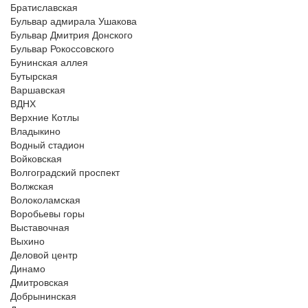
Братиславская
Бульвар адмирала Ушакова
Бульвар Дмитрия Донского
Бульвар Рокоссовского
Бунинская аллея
Бутырская
Варшавская
ВДНХ
Верхние Котлы
Владыкино
Водный стадион
Войковская
Волгоградский проспект
Волжская
Волоколамская
Воробьевы горы
Выставочная
Выхино
Деловой центр
Динамо
Дмитровская
Добрынинская