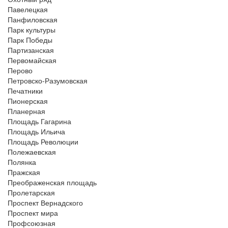
Павелецкая
Панфиловская
Парк культуры
Парк Победы
Партизанская
Первомайская
Перово
Петровско-Разумовская
Печатники
Пионерская
Планерная
Площадь Гагарина
Площадь Ильича
Площадь Революции
Полежаевская
Полянка
Пражская
Преображенская площадь
Пролетарская
Проспект Вернадского
Проспект мира
Профсоюзная