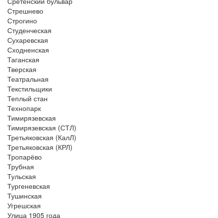
Сретенский бульвар
Стрешнево
Строгино
Студенческая
Сухаревская
Сходненская
Таганская
Тверская
Театральная
Текстильщики
Теплый стан
Технопарк
Тимирязевская
Тимирязевская (СТЛ)
Третьяковская (КалЛ)
Третьяковская (КРЛ)
Тропарёво
Трубная
Тульская
Тургеневская
Тушинская
Угрешская
Улица 1905 года