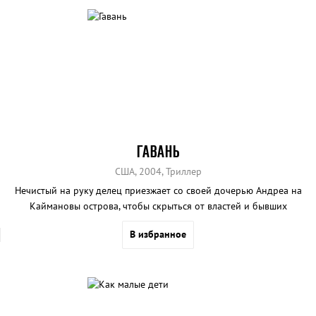
ГАВАНЬ
США, 2004, Триллер
Нечистый на руку делец приезжает со своей дочерью Андреа на
Каймановы острова, чтобы скрыться от властей и бывших
подельников. В Андреа влюбляется местный паренек Шай,
В избранное
который ничего не знает о криминальном прошлом семьи
девушки. Отличная актерская игра и красивые съемки.