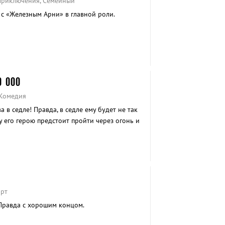
 Приключения, Семейный
с «Железным Арни» в главной роли.
0 000
 Комедия
 в седле! Правда, в седле ему будет не так
у его герою предстоит пройти через огонь и
орт
Правда с хорошим концом.