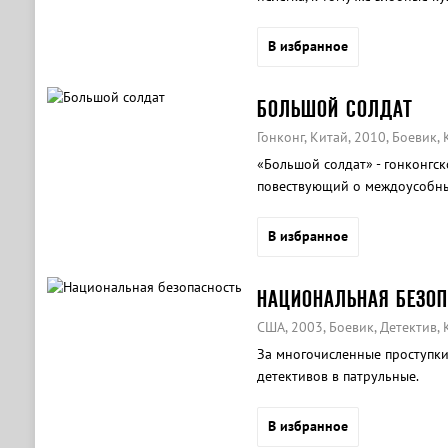
на них непосильную дань, пр
командируется в страну боль
В избранное
народцу избавиться от занос
всего лишь с новыми друзьями
БОЛЬШОЙ СОЛДАТ
великая сила искусства по-пр
Гонконг, Китай, 2010, Боевик
«Большой солдат» - гонконгск
повествующий о междоусобных
до н.э.
В избранное
НАЦИОНАЛЬНАЯ БЕЗО
США, 2003, Боевик, Детектив,
За многочисленные проступки
детективов в патрульные.
В избранное