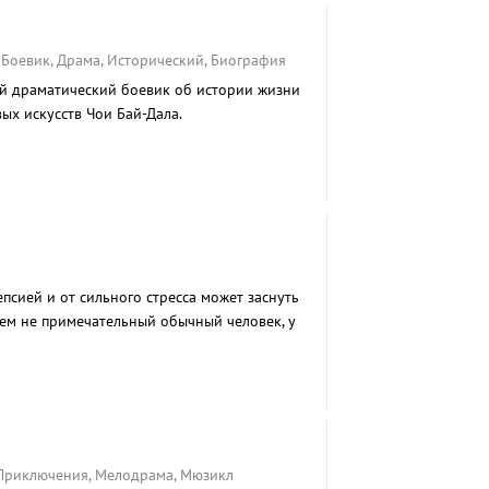
 Боевик, Драма, Исторический, Биография
й драматический боевик об истории жизни
ых искусств Чои Бай-Дала.
епсией и от сильного стресса может заснуть
ичем не примечательный обычный человек, у
я. Во сне он становится суперменом,
остранстве и совершает подвиги. Из-за этого
нно попадает в разные курьезные ситуации во
, Приключения, Мелодрама, Мюзикл