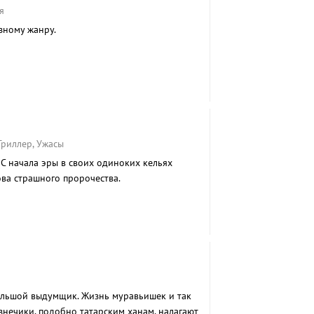
я
зному жанру.
Триллер, Ужасы
С начала эры в своих одиноких кельях
ва страшного пророчества.
ольшой выдумщик. Жизнь муравьишек и так
узнечики, подобно татарским ханам, налагают