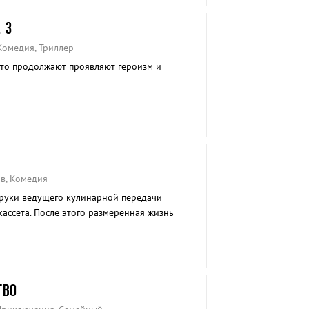
 3
 Комедия, Триллер
то продолжают проявляют героизм и
ив, Комедия
 руки ведущего кулинарной передачи
ассета. После этого размеренная жизнь
енно другой характер.
ТВО