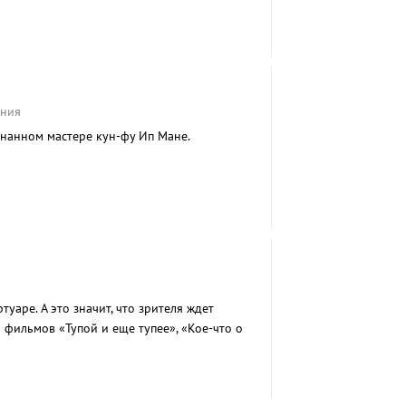
ения
нанном мастере кун-фу Ип Мане.
уаре. А это значит, что зрителя ждет
 фильмов «Тупой и еще тупее», «Кое-что о
релище.