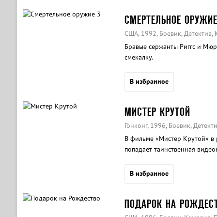
СМЕРТЕЛЬНОЕ ОРУЖИЕ
США, 1992, Боевик, Детектив,
Бравые сержанты Риггс и Мюр
смекалку.
В избранное
МИСТЕР КРУТОЙ
Гонконг, 1996, Боевик, Детект
В фильме «Мистер Крутой» в
попадает таинственная видеок
мужчины приобретает соверш
В избранное
ПОДАРОК НА РОЖДЕС