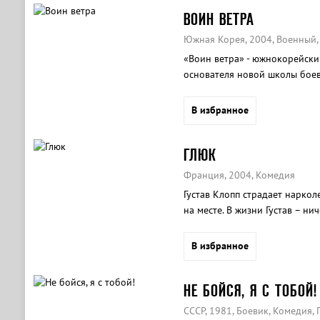
ВОИН ВЕТРА
Южная Корея, 2004, Военный,
«Воин ветра» - южнокорейски
основателя новой школы боев
В избранное
ГЛЮК
Франция, 2004, Комедия
Густав Клопп страдает наркол
на месте. В жизни Густав – н
него есть жена, работа, друзь
путешествует во времени и пр
В избранное
несоответствия Густав постоя
сне и наяву.
НЕ БОЙСЯ, Я С ТОБОЙ!
СССР, 1981, Боевик, Комедия