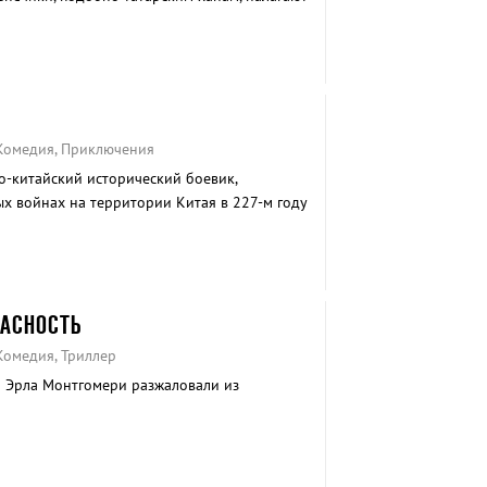
исваивая весь собранный ими урожай. Флик
ших жуков-мачо с просьбой помочь кроткому
чивых тиранов. Однако Флик возвращается
 - артистами цирка. Но оказывается, что
ежнему творит чудеса..
, Комедия, Приключения
о-китайский исторический боевик,
 войнах на территории Китая в 227-м году
ПАСНОСТЬ
 Комедия, Триллер
 Эрла Монтгомери разжаловали из