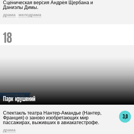
Сценическая версия Андрея Щербана и
Даниэлы Димы.
драма
мелодрама
ФЕСТИВАЛЬ
Парк крушений
Спектакль театра Нантер-Амандье (Нантер,
3,0
Франция) о заново изобретающих мир
пассажирах, выживших в авиакатестрофе.
драма