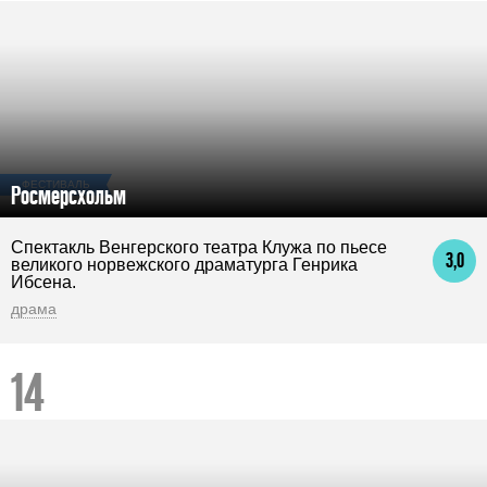
ФЕСТИВАЛЬ
Росмерсхольм
Спектакль Венгерского театра Клужа по пьесе
3,0
великого норвежского драматурга Генрика
Ибсена.
драма