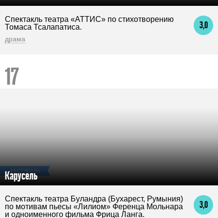
Спектакль театра «АТТИС» по стихотворению
3,0
Томаса Тсалапатиса.
драма
ФЕСТИВАЛЬ
Карусель
Спектакль театра Буландра (Бухарест, Румыния)
3,0
по мотивам пьесы «Лилиом» Ференца Мольнара
и одноименного фильма Фрица Ланга.