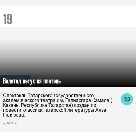
ФЕСТИВАЛЬ
Взлетел петух на плетень
Спектакль Татарского государственного
3,0
академического театра им. Галиасгара Камала (
Казань, Республика Татарстан) создан по
повести классика татарской литературы Аяза
Гилязова.
драма