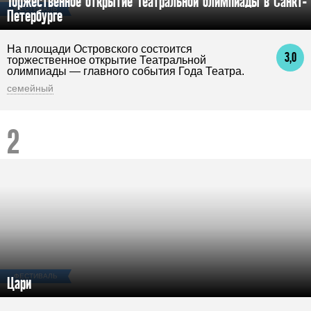
Торжественное открытие Театральной олимпиады в Санкт-
ФЕСТИВАЛЬ
Петербурге
На площади Островского состоится
3,0
торжественное открытие Театральной
олимпиады — главного события Года Театра.
семейный
ФЕСТИВАЛЬ
Цари