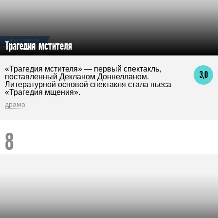
ФЕСТИВАЛЬ
Трагедия мстителя
«Трагедия мстителя» — первый спектакль,
3,0
поставленный Декланом Доннелланом.
Литературной основой спектакля стала пьеса
«Трагедия мщения».
драма