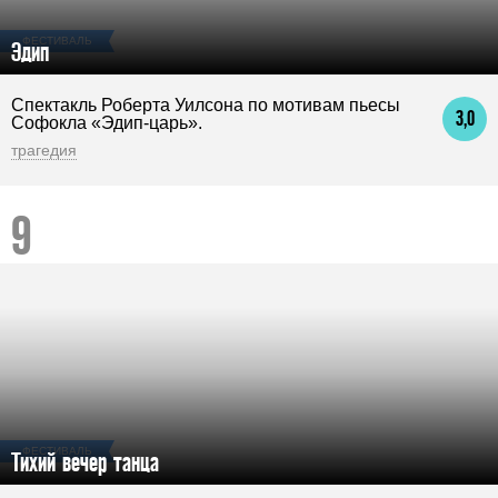
ФЕСТИВАЛЬ
Эдип
Спектакль Роберта Уилсона по мотивам пьесы
3,0
Софокла «Эдип-царь».
трагедия
ФЕСТИВАЛЬ
Тихий вечер танца