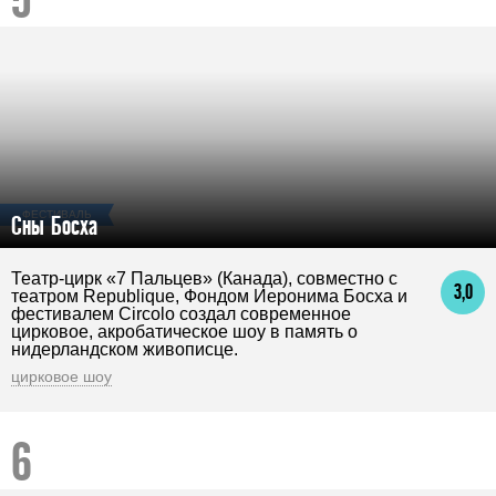
ФЕСТИВАЛЬ
Сны Босха
Театр-цирк «7 Пальцев» (Канада), совместно с
3,0
театром Republique, Фондом Иеронима Босха и
фестивалем Circolo создал современное
цирковое, акробатическое шоу в память о
нидерландском живописце.
цирковое шоу