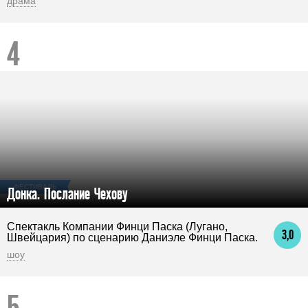
драма
ФЕСТИВАЛЬ
Донка. Послание Чехову
Спектакль Компании Финци Паска (Лугано,
3,0
Швейцария) по сценарию Даниэле Финци Паска.
шоу