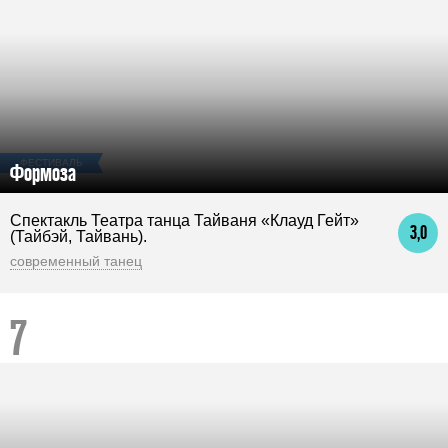
ФЕСТИВАЛЬ
Формоза
Спектакль Театра танца Тайваня «Клауд Гейт»
3,0
(Тайбэй, Тайвань).
современный танец