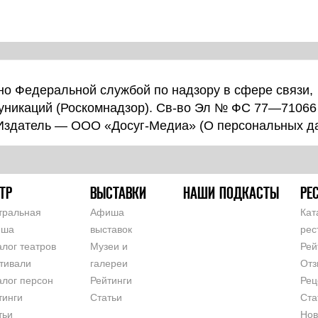
о Федеральной службой по надзору в сфере связи,
уникаций (Роскомнадзор). Св-во Эл № ФС 77—71066
 Издатель — ООО «Досуг-Медиа» (
О персональных д
ТР
ВЫСТАВКИ
НАШИ ПОДКАСТЫ
РЕ
тральная
Афиша
Кат
иша
выставок
рес
алог театров
Музеи и
Рей
тивали
галереи
Отз
алог персон
Рейтинги
Рец
тинги
Статьи
Ста
тьи
Нов