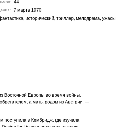
льмов
44
дения
7 марта 1970
фантастика, исторический, триллер, мелодрама, ужасы
из Восточной Европы во время войны.
бретателем, а мать, родом из Австрии, —
м поступила в Кембридж, где изучала
Design for Living и получила награду