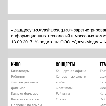
«ВашДосуг.RU/VashDosug.RU» зарегистрирован
информационных технологий и массовых комм
13.09.2017. Учредитель: ООО «Досуг-Медиа».
КИНО
КОНЦЕРТЫ
ТЕА
Кинотеатры
Концертная афиша
Теа
Рейтинги
Концертные залы и
аф
Лучшие рейтинги
клубы
Кат
фильмов
Фестивали
Фес
Каталог фильмов
Рейтинги
Кат
Каталог сериалов
Статьи
Рей
Подборки по темам
Ста