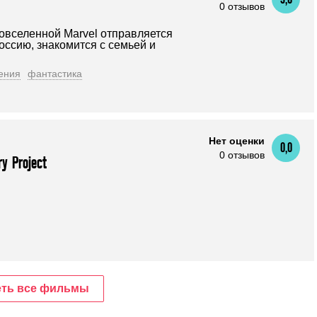
0 отзывов
овселенной Marvel отправляется
оссию, знакомится с семьей и
ения
фантастика
Нет оценки
0,0
0 отзывов
ry Project
ть все фильмы