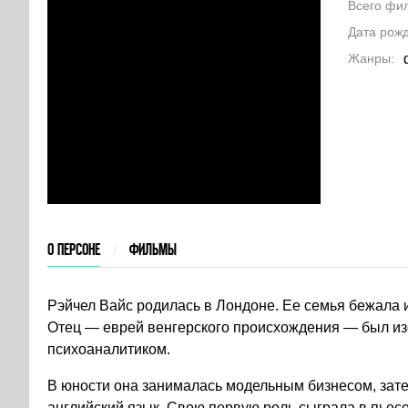
Всего фи
Дата рож
Жанры
О ПЕРСОНЕ
ФИЛЬМЫ
Рэйчел Вайс родилась в Лондоне. Ее семья бежала 
Отец — еврей венгерского происхождения — был изо
психоаналитиком.
В юности она занималась модельным бизнесом, зате
английский язык. Свою первую роль сыграла в пьесе 