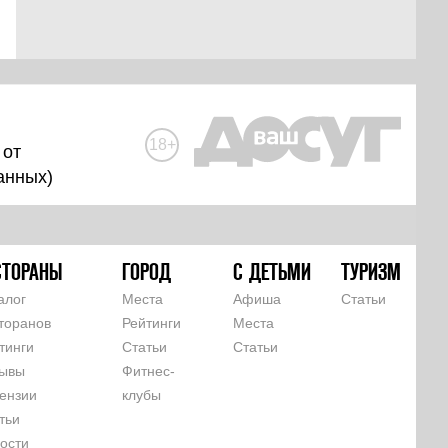
18+
 от
анных
)
СТОРАНЫ
ГОРОД
С ДЕТЬМИ
ТУРИЗМ
алог
Места
Афиша
Статьи
торанов
Рейтинги
Места
тинги
Статьи
Статьи
ывы
Фитнес-
ензии
клубы
тьи
ости