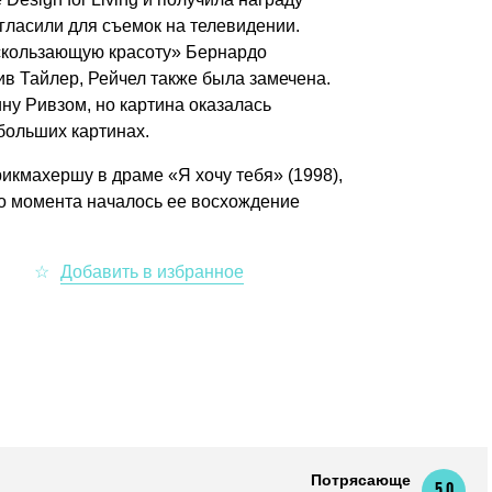
игласили для съемок на телевидении.
Ускользающую красоту» Бернардо
ив Тайлер, Рейчел также была замечена.
ину Ривзом, но картина оказалась
ебольших картинах.
кмахершу в драме «Я хочу тебя» (1998),
го момента началось ее восхождение
Потрясающе
5,0