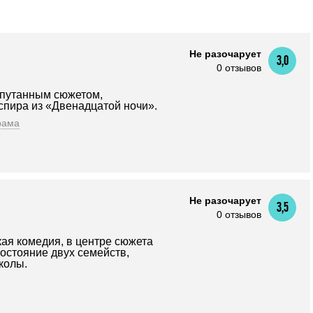
Не разочарует
3,0
0 отзывов
апутанным сюжетом,
пира из «Двенадцатой ночи».
рама
Не разочарует
3,5
0 отзывов
кая комедия, в центре сюжета
остояние двух семейств,
колы.