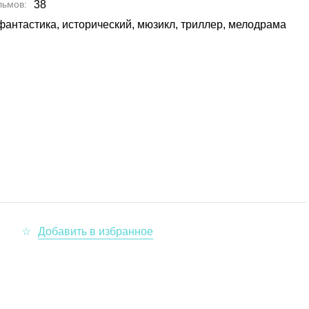
льмов
38
фантастика, исторический, мюзикл, триллер, мелодрама