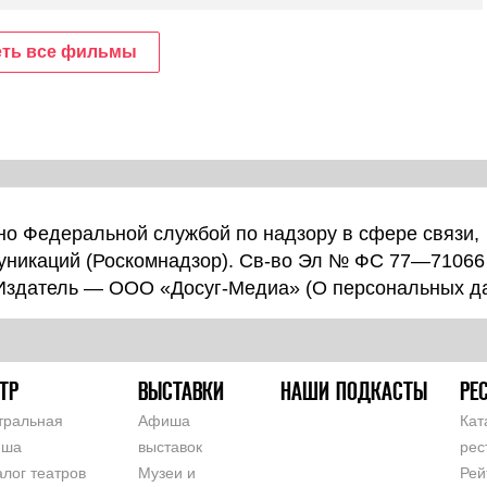
ть все фильмы
о Федеральной службой по надзору в сфере связи,
уникаций (Роскомнадзор). Св-во Эл № ФС 77—71066
 Издатель — ООО «Досуг-Медиа» (
О персональных д
ТР
ВЫСТАВКИ
НАШИ ПОДКАСТЫ
РЕ
тральная
Афиша
Кат
иша
выставок
рес
алог театров
Музеи и
Рей