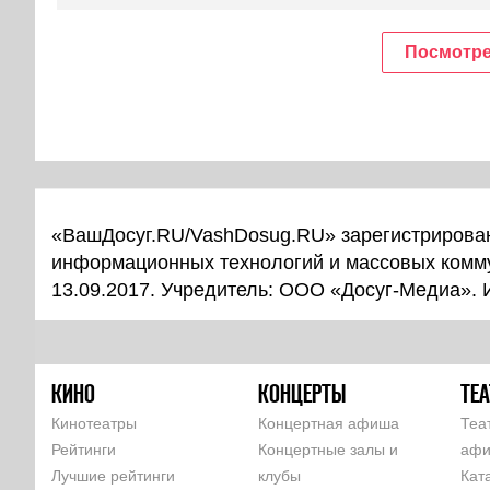
Посмотре
«ВашДосуг.RU/VashDosug.RU» зарегистрирован
информационных технологий и массовых комм
13.09.2017. Учредитель: ООО «Досуг-Медиа».
КИНО
КОНЦЕРТЫ
ТЕА
Кинотеатры
Концертная афиша
Теа
Рейтинги
Концертные залы и
аф
Лучшие рейтинги
клубы
Кат