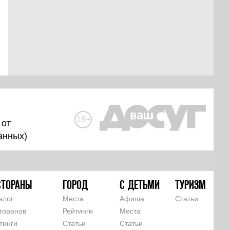
18+
 от
анных
)
СТОРАНЫ
ГОРОД
С ДЕТЬМИ
ТУРИЗМ
алог
Места
Афиша
Статьи
торанов
Рейтинги
Места
тинги
Статьи
Статьи