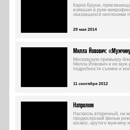
Карла Бруни, приезжающа
взявшая в руки микрофон.
оказавшихся неплохими 
29 мая 2014
Милла Йовович: «Мужчину
Московскую премьеру бло
Милла Йовович и ее муж-
подробности съемок и кое
11 сентября 2012
Напролом
Насквозь вторичный, ни 
продюсерский фильм режи
космос, крутого мужчину 