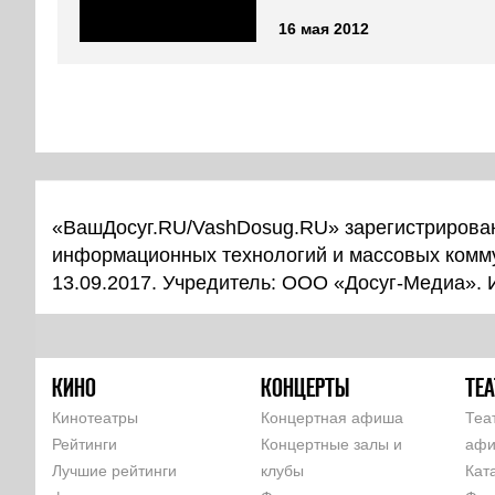
16 мая 2012
«ВашДосуг.RU/VashDosug.RU» зарегистрирован
информационных технологий и массовых комм
13.09.2017. Учредитель: ООО «Досуг-Медиа».
КИНО
КОНЦЕРТЫ
ТЕА
Кинотеатры
Концертная афиша
Теа
Рейтинги
Концертные залы и
аф
Лучшие рейтинги
клубы
Кат