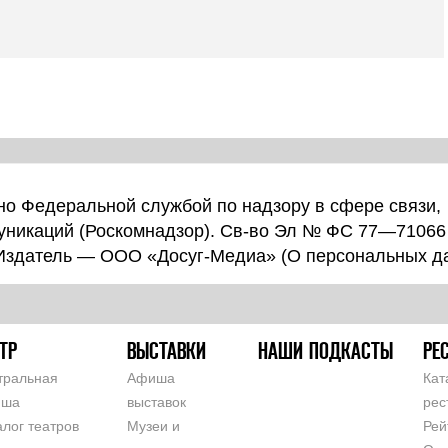
о Федеральной службой по надзору в сфере связи,
уникаций (Роскомнадзор). Св-во Эл № ФС 77—71066
 Издатель — ООО «Досуг-Медиа» (
О персональных д
ТР
ВЫСТАВКИ
НАШИ ПОДКАСТЫ
РЕ
тральная
Афиша
Кат
иша
выставок
рес
алог театров
Музеи и
Рей