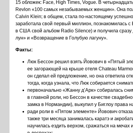
15 обложек: Face, High Times, Vogue. В четырнадца
Revlon «100 самых незабываемых женщин». Она пол
Calvin Klein; в общем, стала по-настоящему успешн
заработала свой первый миллион, познакомилась с
в США свой альбом Radio Silence) и получила сраз
лун» и «Возвращение в Голубую лагуну».
Факты:
Люк Бессон решил взять Йовович в «Пятый элем
ее загорающей на крыше отеля Chateau Marmon
он сделал ей предложение, но она ответила отк
тогда, когда узнала, что Люк собирается снима
первоначально «Жанну д’Арк» собиралась сним
в главной роли, но Бессон в качестве свадеб
замка в Нормандии), выкупил у Биглоу права н
ради роли в «Пятом элементе» Йовович отказа
также три месяца занималась каратэ и акробат
научилась ездить верхом, сражаться на мечах 
в доспехах;