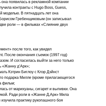
ть она появилась в рекламной компании
учила контракты с Hugo Boss, Guess,
ой моделью. В пятнадцать лет она
 Борисом Гребенщиковым (он записывал
у две роли — в фильмах «Слияние двух
ент» после того, как увидел
t. После окончания съемок (1997 год)
азом. И согласилась выйти за него только
ть «Жанну д’Арк»;
ать Кэтрин Биглоу с Клэр Дэйнст
ного подарка Милле (кроме прилагающегося
а фильм;
лась от марихуаны, сигарет и выпивки. Она
икой. Ради роли в «Жанне Д,Арк» Мила
и изучила практику рукопашного боя