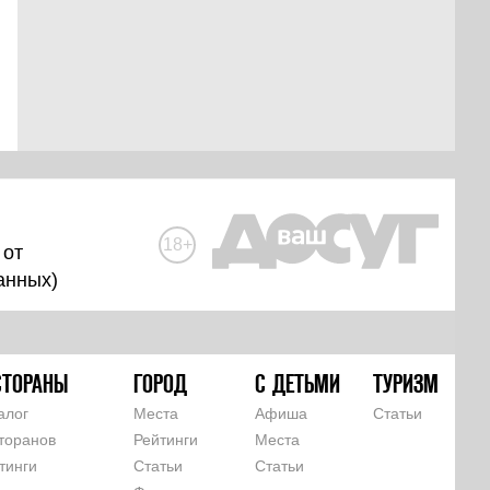
18+
 от
анных
)
СТОРАНЫ
ГОРОД
С ДЕТЬМИ
ТУРИЗМ
алог
Места
Афиша
Статьи
торанов
Рейтинги
Места
тинги
Статьи
Статьи