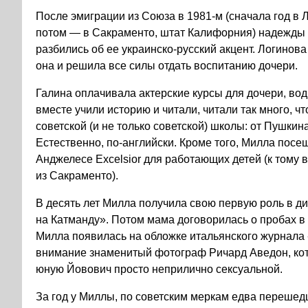
После эмиграции из Союза в
1981-м
(сначала год в 
потом — в Сакраменто, штат Калифорния) надежды 
разбились об ее украинско-русский акцент. Логинова
она и решила все силы отдать воспитанию дочери.
Галина оплачивала актерские курсы для дочери, вод
вместе учили историю и читали, читали так много, ч
советской (и не только советской) школы: от Пушкин
Естественно, по-английски. Кроме того, Милла пос
Анджелесе Excelsior для работающих детей (к тому
из Сакраменто).
В десять лет Милла получила свою первую роль в 
на Катманду». Потом мама договорилась о пробах в
Милла появилась на обложке итальянского журнала 
внимание знаменитый фотограф Ричард Аведон, ко
юную Йовович просто неприлично сексуальной.
За год у Миллы, по советским меркам едва перешед