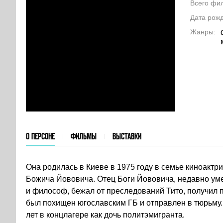
Всего фи
Дата рож
Жанры
О ПЕРСОНЕ
ФИЛЬМЫ
ВЫСТАВКИ
Она родилась в Киеве в 1975 году в семье киноактр
Божича Йововича. Отец Боги Йововича, недавно ум
и философ, бежал от преследований Тито, получил 
был похищен югославским ГБ и отправлен в тюрьму.
лет в концлагере как дочь политэмигранта.