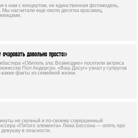
я к нам с концертом, не единственная фотомодель,
 Мы насчитали еще около десятка красавиц,
певицами.
 очаровать довольно просто»
кбастера «Обитель зла: Возмездие» посетили актриса
режиссер Пол Андерсон. «Ваш Досуг» узнал у супругов
-какие факты из семейной жизни.
минуты не скучный и по-своему совершенный
ссера «Пятого элемента» Люка Бессона — опять про
и девушку в опасности.