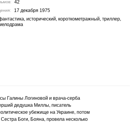
льмов
42
дения
17 декабря 1975
фантастика, исторический, короткометражный, триллер,
мелодрама
исы Галины Логиновой и врача-серба
ерший дедушка Миллы, писатель
политическое убежище на Украине, потом
 Сестра Боги, Бояна, провела несколько