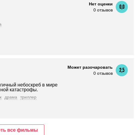
Нет оценки
0,0
0 отзывов
а
Может разочаровать
2,5
0 отзывов
гичный небоскреб в мире
нной катастрофы.
к
драма
триллер
ть все фильмы