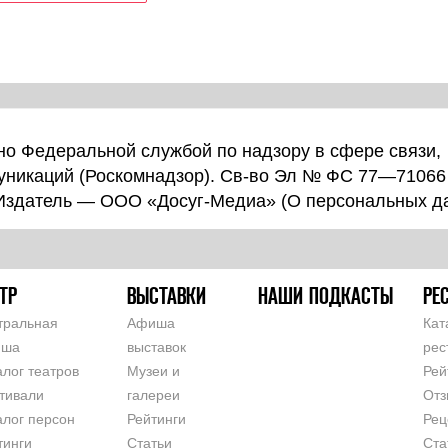
о Федеральной службой по надзору в сфере связи,
уникаций (Роскомнадзор). Св-во Эл № ФС 77—71066
 Издатель — ООО «Досуг-Медиа» (
О персональных д
ТР
ВЫСТАВКИ
НАШИ ПОДКАСТЫ
РЕ
тральная
Афиша
Кат
иша
выставок
рес
алог театров
Музеи и
Рей
тивали
галереи
Отз
алог персон
Рейтинги
Рец
тинги
Статьи
Ста