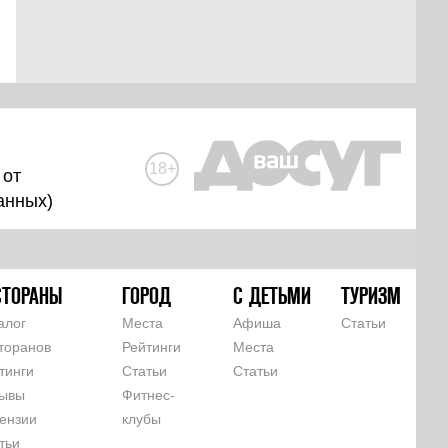
18+
 от
анных
)
СТОРАНЫ
ГОРОД
С ДЕТЬМИ
ТУРИЗМ
алог
Места
Афиша
Статьи
торанов
Рейтинги
Места
тинги
Статьи
Статьи
ывы
Фитнес-
ензии
клубы
тьи