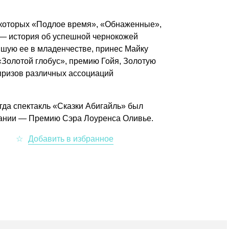
и которых «Подлое время», «Обнаженные»,
 — история об успешной чернокожей
вшую ее в младенчестве, принес Майку
«Золотой глобус», премию Гойя, Золотую
призов различных ассоциаций
огда спектакль «Сказки Абигайль» был
ании — Премию Сэра Лоуренса Оливье.