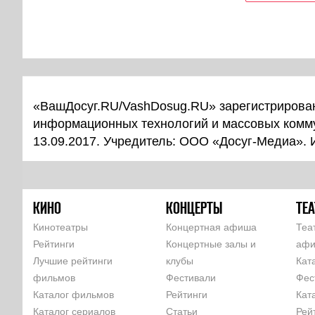
«ВашДосуг.RU/VashDosug.RU» зарегистрирован
информационных технологий и массовых комм
13.09.2017. Учредитель: ООО «Досуг-Медиа».
КИНО
КОНЦЕРТЫ
ТЕА
Кинотеатры
Концертная афиша
Теа
Рейтинги
Концертные залы и
аф
Лучшие рейтинги
клубы
Кат
фильмов
Фестивали
Фес
Каталог фильмов
Рейтинги
Кат
Каталог сериалов
Статьи
Рей