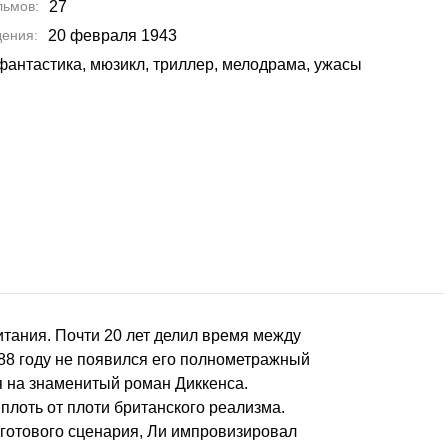
льмов
27
дения
20 февраля 1943
фантастика, мюзикл, триллер, мелодрама, ужасы
итания. Почти 20 лет делил время между
988 году не появился его полнометражный
 на знаменитый роман Диккенса.
лоть от плоти британского реализма.
 готового сценария, Ли импровизировал