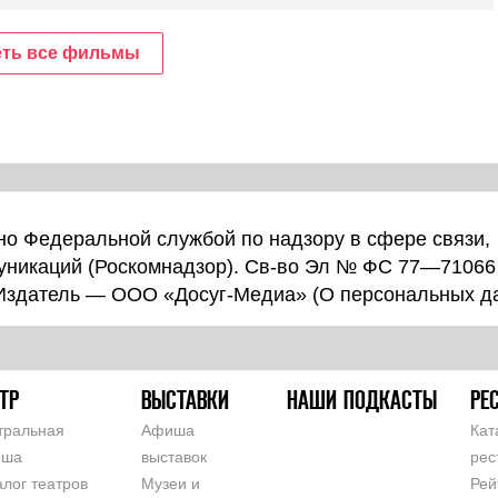
ть все фильмы
о Федеральной службой по надзору в сфере связи,
уникаций (Роскомнадзор). Св-во Эл № ФС 77—71066
 Издатель — ООО «Досуг-Медиа» (
О персональных д
ТР
ВЫСТАВКИ
НАШИ ПОДКАСТЫ
РЕ
тральная
Афиша
Кат
иша
выставок
рес
алог театров
Музеи и
Рей