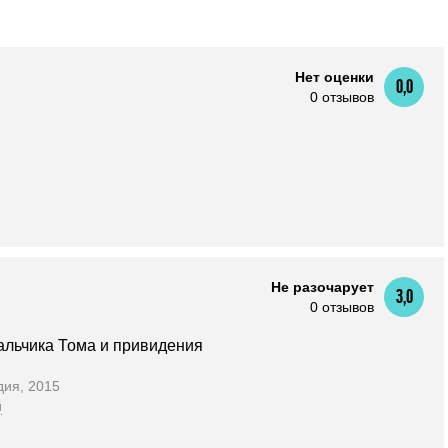
Нет оценки
0,0
0 отзывов
Не разочарует
3,0
0 отзывов
альчика Тома и привидения
дия, 2015
й