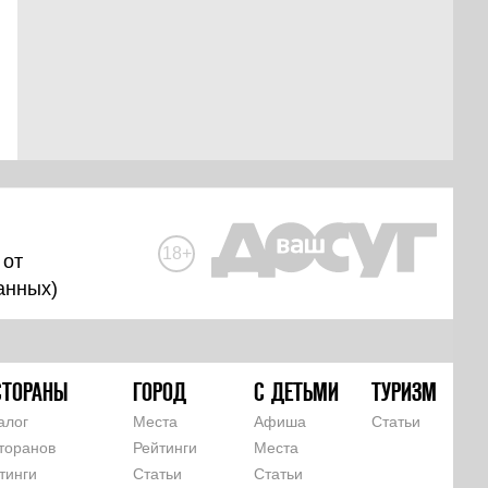
18+
 от
анных
)
СТОРАНЫ
ГОРОД
С ДЕТЬМИ
ТУРИЗМ
алог
Места
Афиша
Статьи
торанов
Рейтинги
Места
тинги
Статьи
Статьи