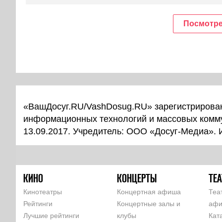
Посмотре
«ВашДосуг.RU/VashDosug.RU» зарегистрирован
информационных технологий и массовых комм
13.09.2017. Учредитель: ООО «Досуг-Медиа».
КИНО
КОНЦЕРТЫ
ТЕА
Кинотеатры
Концертная афиша
Теа
Рейтинги
Концертные залы и
аф
Лучшие рейтинги
клубы
Кат