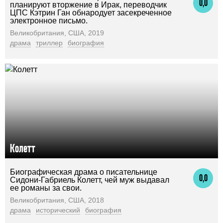
0,0
планируют вторжение в Ирак, переводчик
ЦПС Кэтрин Ган обнародует засекреченное
электронное письмо.
Великобритания, США, 2019
драма
триллер
биография
Колетт
Биографическая драма о писательнице
0,0
Сидони-Габриель Колетт, чей муж выдавал
ее романы за свои.
Великобритания, США, 2018
драма
исторический
биография