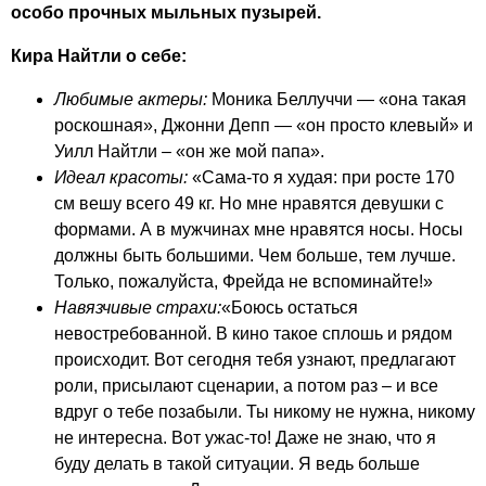
особо прочных мыльных пузырей.
Кира Найтли о себе:
Любимые актеры:
Моника Беллуччи — «она такая
роскошная», Джонни Депп — «он просто клевый» и
Уилл Найтли – «он же мой папа».
Идеал красоты:
«Сама-то я худая: при росте 170
см вешу всего 49 кг. Но мне нравятся девушки с
формами. А в мужчинах мне нравятся носы. Носы
должны быть большими. Чем больше, тем лучше.
Только, пожалуйста, Фрейда не вспоминайте!»
Навязчивые страхи:
«Боюсь остаться
невостребованной. В кино такое сплошь и рядом
происходит. Вот сегодня тебя узнают, предлагают
роли, присылают сценарии, а потом раз – и все
вдруг о тебе позабыли. Ты никому не нужна, никому
не интересна. Вот ужас-то! Даже не знаю, что я
буду делать в такой ситуации. Я ведь больше