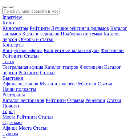
Innerview
Кино
Кинотеатры
Рейтинги
Лучшие рейтинги фильмов
Каталог
фильмов
Каталог сериалов
Подборки по темам
Каталог
персон
Обзоры и статьи
Концерты
Концертная афиша
Концертные залы и клубы
Фестивали
Рейтинги
Статьи
Театр
Театральная афиша
Каталог театров
Фестивали
Каталог
персон
Рейтинги
Статьи
Выставки
Афиша выставок
Музеи и галереи
Рейтинги
Статьи
Наши подкасты
Рестораны
Каталог ресторанов
Рейтинги
Отзывы
Рецензии
Статьи
Новости
Город
Места
Рейтинги
Статьи
С детьми
Афиша
Места
Статьи
Туризм