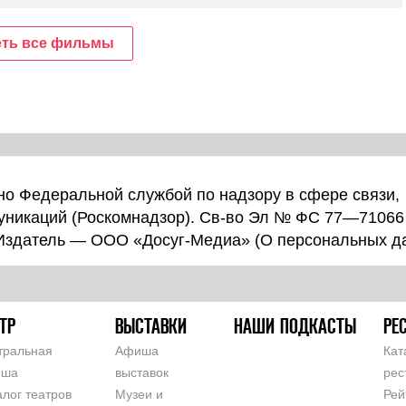
ть все фильмы
о Федеральной службой по надзору в сфере связи,
уникаций (Роскомнадзор). Св-во Эл № ФС 77—71066
 Издатель — ООО «Досуг-Медиа» (
О персональных д
ТР
ВЫСТАВКИ
НАШИ ПОДКАСТЫ
РЕ
тральная
Афиша
Кат
иша
выставок
рес
алог театров
Музеи и
Рей