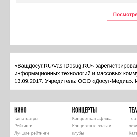
Посмотре
«ВашДосуг.RU/VashDosug.RU» зарегистрирован
информационных технологий и массовых комм
13.09.2017. Учредитель: ООО «Досуг-Медиа».
КИНО
КОНЦЕРТЫ
ТЕА
Кинотеатры
Концертная афиша
Теа
Рейтинги
Концертные залы и
аф
Лучшие рейтинги
клубы
Кат