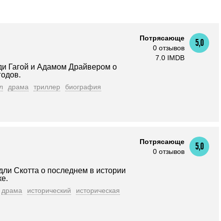
Потрясающе
5,0
0 отзывов
7.0 IMDB
ди Гагой и Адамом Драйвером о
годов.
л
драма
триллер
биография
Потрясающе
5,0
0 отзывов
ли Скотта о последнем в истории
е.
драма
исторический
историческая