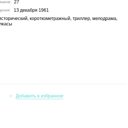
льмов
27
дения
13 декабря 1961
исторический, короткометражный, триллер, мелодрама,
ужасы