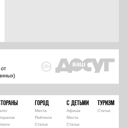
18+
 от
анных
)
СТОРАНЫ
ГОРОД
С ДЕТЬМИ
ТУРИЗМ
алог
Места
Афиша
Статьи
торанов
Рейтинги
Места
тинги
Статьи
Статьи