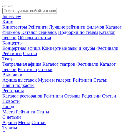
Innerview
Кино
Кинотеатры
Рейтинги
Лучшие рейтинги фильмов
Каталог
фильмов
Каталог сериалов
Подборки по темам
Каталог
персон
Обзоры и статьи
Концерты
Концертная афиша
Концертные залы и клубы
Фестивали
Рейтинги
Статьи
Театр
Театральная афиша
Каталог театров
Фестивали
Каталог
персон
Рейтинги
Статьи
Выставки
Афиша выставок
Музеи и галереи
Рейтинги
Статьи
Наши подкасты
Рестораны
Каталог ресторанов
Рейтинги
Отзывы
Рецензии
Статьи
Новости
Город
Места
Рейтинги
Статьи
С детьми
Афиша
Места
Статьи
Туризм