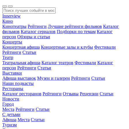
Innerview
Кино
Кинотеатры
Рейтинги
Лучшие рейтинги фильмов
Каталог
фильмов
Каталог сериалов
Подборки по темам
Каталог
персон
Обзоры и статьи
Концерты
Концертная афиша
Концертные залы и клубы
Фестивали
Рейтинги
Статьи
Театр
Театральная афиша
Каталог театров
Фестивали
Каталог
персон
Рейтинги
Статьи
Выставки
Афиша выставок
Музеи и галереи
Рейтинги
Статьи
Наши подкасты
Рестораны
Каталог ресторанов
Рейтинги
Отзывы
Рецензии
Статьи
Новости
Город
Места
Рейтинги
Статьи
С детьми
Афиша
Места
Статьи
Туризм