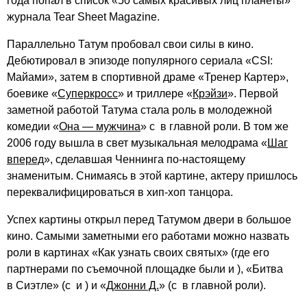
года попал в список «50 самых красивых лиц планеты»
журнала Tear Sheet Magazine.
Параллельно Татум пробовал свои силы в кино.
Дебютировал в эпизоде популярного сериала «CSI:
Майами», затем в спортивной драме «Тренер Картер»,
боевике «
Суперкросс
» и триллере «
Крэйзи
». Первой
заметной работой Татума стала роль в молодежной
комедии «
Она — мужчина
» с в главной роли. В том же
2006 году вышла в свет музыкальная мелодрама «
Шаг
вперед
», сделавшая Ченнинга по-настоящему
знаменитым. Снимаясь в этой картине, актеру пришлось
переквалифицироваться в хип-хоп танцора.
Успех картины открыл перед Татумом двери в большое
кино. Самыми заметными его работами можно назвать
роли в картинах «Как узнать своих святых» (где его
партнерами по съемочной площадке были и ), «Битва
в Сиэтле» (с и ) и «
Джонни Д.
» (с в главной роли).