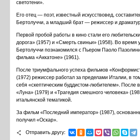
светотени».
Его отец — поэт, известный искусствовед, составите
Бертолуччи, а младший брат — режиссер и драматур
Первой пробой работы в кино стали его любительс
дорога» (1957) и «Смерть свиньи» (1958). Во врем
Бертолуччи познакомился с Пьером Паоло Пазолини
фильма «Аккатоне» (1961).
После триумфального успеха фильмов «Конформист»
(1972) режиссер работал за пределами Италии, в то
себя «скептическим буддистом-любителем». После 
«Луна» (1979) и «Трагедия смешного человека» (198
итальянской тематикой.
За фильм «Последний император» (1987), основанны
получил «Оскар».
Отправить другу