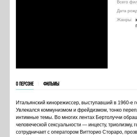
Всего фи
Дата рож
Жанры
О ПЕРСОНЕ
ФИЛЬМЫ
Итальянский кинорежиссер, выступавший в 1960-е г
Увлекался коммунизмом и фрейдизмом, тонко переп
интимные темы. Во многих лентах Бертолуччи обр
человеческой сексуальности — инцесту, триолизму, 
сотрудничает с оператором Витторио Стораро, про