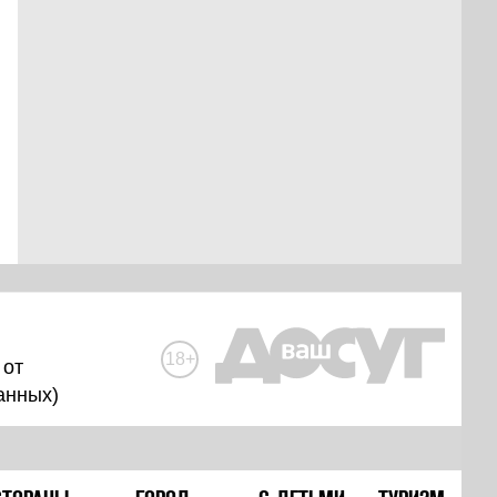
18+
 от
анных
)