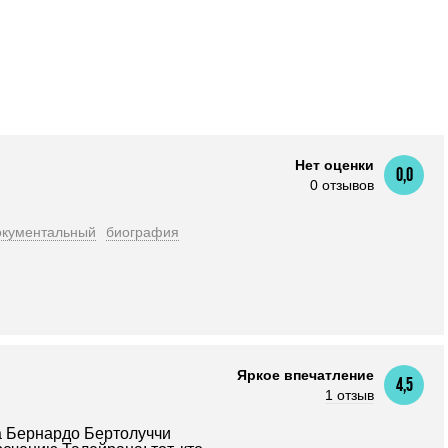
Нет оценки
0,0
0 отзывов
окументальный
биография
Яркое впечатление
4,5
1 отзыв
а Бернардо Бертолуччи