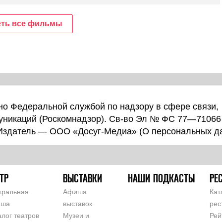
ть все фильмы
о Федеральной службой по надзору в сфере связи,
уникаций (Роскомнадзор). Св-во Эл № ФС 77—71066
 Издатель — ООО «Досуг-Медиа» (
О персональных д
ТР
ВЫСТАВКИ
НАШИ ПОДКАСТЫ
РЕ
тральная
Афиша
Кат
иша
выставок
рес
алог театров
Музеи и
Рей