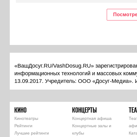
Посмотре
«ВашДосуг.RU/VashDosug.RU» зарегистрирован
информационных технологий и массовых комм
13.09.2017. Учредитель: ООО «Досуг-Медиа».
КИНО
КОНЦЕРТЫ
ТЕА
Кинотеатры
Концертная афиша
Теа
Рейтинги
Концертные залы и
аф
Лучшие рейтинги
клубы
Кат