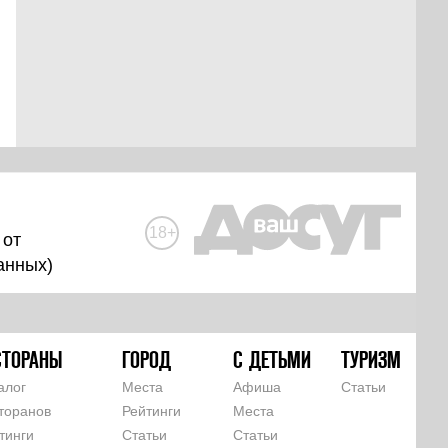
18+
 от
анных
)
СТОРАНЫ
ГОРОД
С ДЕТЬМИ
ТУРИЗМ
алог
Места
Афиша
Статьи
торанов
Рейтинги
Места
тинги
Статьи
Статьи