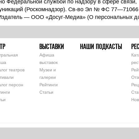
о Федеральной службой по надзору в сфере связи,
уникаций (Роскомнадзор). Св-во Эл № ФС 77—71066
 Издатель — ООО «Досуг-Медиа» (
О персональных д
ТР
ВЫСТАВКИ
НАШИ ПОДКАСТЫ
РЕ
тральная
Афиша
Кат
иша
выставок
рес
алог театров
Музеи и
Рей
тивали
галереи
Отз
алог персон
Рейтинги
Рец
тинги
Статьи
Ста
тьи
Нов
СОГЛАШЕНИЕ