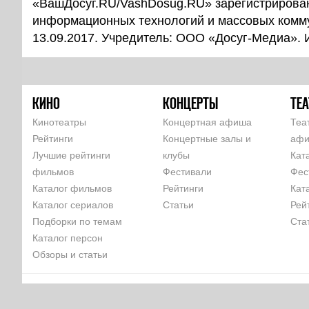
«ВашДосуг.RU/VashDosug.RU» зарегистрирован
информационных технологий и массовых комм
13.09.2017. Учредитель: ООО «Досуг-Медиа».
КИНО
КОНЦЕРТЫ
ТЕА
Кинотеатры
Концертная афиша
Теа
Рейтинги
Концертные залы и
аф
Лучшие рейтинги
клубы
Кат
фильмов
Фестивали
Фес
Каталог фильмов
Рейтинги
Кат
Каталог сериалов
Статьи
Рей
Подборки по темам
Ста
Каталог персон
Обзоры и статьи
КОМАНДА
РЕКЛАМА НА САЙТЕ
ПАРТНЕРЫ
ПОЛЬЗОВАТЕЛЬСКОЕ 