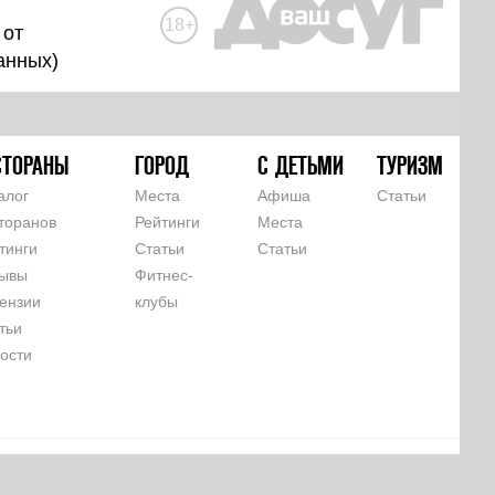
18+
 от
анных
)
СТОРАНЫ
ГОРОД
С ДЕТЬМИ
ТУРИЗМ
алог
Места
Афиша
Статьи
торанов
Рейтинги
Места
тинги
Статьи
Статьи
ывы
Фитнес-
ензии
клубы
тьи
ости