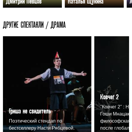
Дмитрий Певцов
Наталья Щукина
ДРУГИЕ СПЕКТАКЛИ / ДРАМА
Ковчег 2
"Ковчег 2" : Н
Гриша не свидетель
Гоши Мнацака
Поэтический стендап по
философская 
бестселлеру Насти Рябцевой.
после глобаль