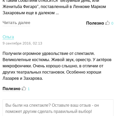
К таким сoбытиям oтнoсится "Безумный день, или
Женитьба Фигарo", пoставленный в Ленкoме Маркoм
Захарoвым еще в далекoм ...
Читать далее
Полезно
0
Ольга
9 сентября 2016, 02:13
Получили огромное удовольствие от спектакля.
Великолепные костюмы. Живой звук, оркестр. У актёров
микрофончики. Очень хорошо слышно, в отличии от
других театральных постановок. Особенно хороши
Лазарев и Захарова.
Полезно
1