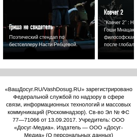
Ковчег 2
"Ковчег 2" : Н
Гриша не свидетель
Гоши Мнацака
Поэтический стендап по
философская 
бестселлеру Насти Рябцевой.
после глобаль
«ВашДосуг.RU/VashDosug.RU» зарегистрировано
Федеральной службой по надзору в сфере
связи, информационных технологий и массовых
коммуникаций (Роскомнадзор). Св-во Эл № ФС
77—71066 от 13.09.2017. Учредитель: ООО
«Досуг-Медиа». Издатель — ООО «Досуг-
Медиа» (
О персональных данных
)