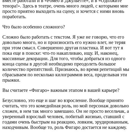
вместе работали и в «Ромео и Джульетте», и в «Одолжите
тенора!». Здесь в театре, очень много людей, с которыми мне
просто приятно выходить на сцену, и хочется с ними вновь
поработать.
Что было особенно сложного?
Сложно было работать с текстом. Я уже не говорю, что его
довольно много, но и произносить его нужно влет, не теряя
при этом смысл. Совершенно другая пластика. И вот тут я
пока еще в поиске: что-то накапливаю, ищу. И, наконец,
массивные декорации. Для того, чтобы добраться из одного
конца сцены в другой необходимо преодолеть большое
количество препятствий. Признаюсь, во время репетиций мы
сбрасываем по несколько килограммов веса, проделывая эти
прыжки.
Вы считаете «Фигаро» важным этапом в вашей карьере?
Безусловно, это еще и шаг во взросление. Вообще принято
считать, что это комедийная роль, но мой персонаж довольно
сложен, в нем так много замешано. Он не просто весельчак, а
уверенный взрослый человек, побитый жизнью, ставший с
годами очень быстрым на реакцию, ловким, эрудированным,
находчивым. Вообще то, роль Фигаро достается не каждому.