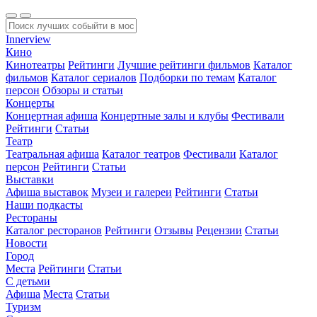
Innerview
Кино
Кинотеатры
Рейтинги
Лучшие рейтинги фильмов
Каталог
фильмов
Каталог сериалов
Подборки по темам
Каталог
персон
Обзоры и статьи
Концерты
Концертная афиша
Концертные залы и клубы
Фестивали
Рейтинги
Статьи
Театр
Театральная афиша
Каталог театров
Фестивали
Каталог
персон
Рейтинги
Статьи
Выставки
Афиша выставок
Музеи и галереи
Рейтинги
Статьи
Наши подкасты
Рестораны
Каталог ресторанов
Рейтинги
Отзывы
Рецензии
Статьи
Новости
Город
Места
Рейтинги
Статьи
С детьми
Афиша
Места
Статьи
Туризм