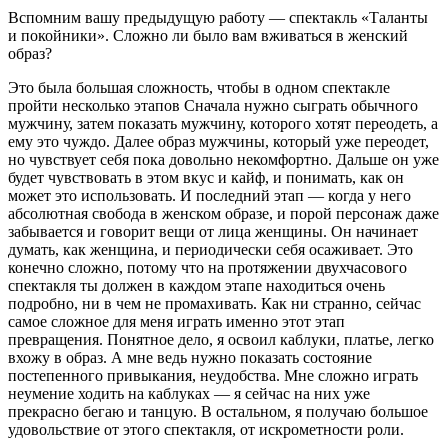
Вспомним вашу предыдущую работу — спектакль «Таланты
и покойники». Сложно ли было вам вживаться в женский
образ?
Это была большая сложность, чтобы в одном спектакле
пройти несколько этапов Сначала нужно сыграть обычного
мужчину, затем показать мужчину, которого хотят переодеть, а
ему это чуждо. Далее образ мужчины, который уже переодет,
но чувствует себя пока довольно некомфортно. Дальше он уже
будет чувствовать в этом вкус и кайф, и понимать, как он
может это использовать. И последний этап — когда у него
абсолютная свобода в женском образе, и порой персонаж даже
забывается и говорит вещи от лица женщины. Он начинает
думать, как женщина, и периодически себя осаживает. Это
конечно сложно, потому что на протяжении двухчасового
спектакля ты должен в каждом этапе находиться очень
подробно, ни в чем не промахивать. Как ни странно, сейчас
самое сложное для меня играть именно этот этап
превращения. Понятное дело, я освоил каблуки, платье, легко
вхожу в образ. А мне ведь нужно показать состояние
постепенного привыкания, неудобства. Мне сложно играть
неумение ходить на каблуках — я сейчас на них уже
прекрасно бегаю и танцую. В остальном, я получаю большое
удовольствие от этого спектакля, от искрометности роли.