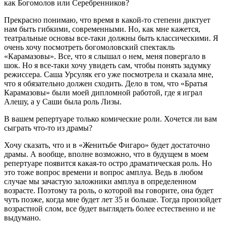
как Богомолов или Серебренников?
Прекрасно понимаю, что время в какой-то степени диктует
нам быть гибкими, современными. Но, как мне кажется,
театральные основы все-таки должны быть классическими. Я
очень хочу посмотреть богомоловский спектакль
«Карамазовы». Все, что я слышал о нем, меня повергало в
шок. Но я все-таки хочу увидеть сам, чтобы понять задумку
режиссера. Саша Урсуляк его уже посмотрела и сказала мне,
что я обязательно должен сходить. Дело в том, что «Братья
Карамазовы» были моей дипломной работой, где я играл
Алешу, а у Саши была роль Лизы.
В вашем репертуаре только комические роли. Хочется ли вам
сыграть что-то из драмы?
Хочу сказать, что и в «Женитьбе Фигаро» будет достаточно
драмы. А вообще, вполне возможно, что в будущем в моем
репертуаре появится какая-то остро драматическая роль. Но
это тоже вопрос времени и вопрос амплуа. Ведь в любом
случае мы зачастую заложники амплуа в определенном
возрасте. Поэтому та роль, о которой вы говорите, она будет
чуть позже, когда мне будет лет 35 и больше. Тогда произойдет
возрастной слом, все будет выглядеть более естественно и не
выдумано.