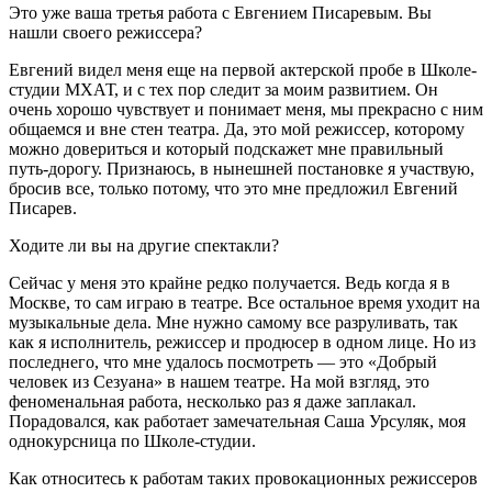
Это уже ваша третья работа с Евгением Писаревым. Вы
нашли своего режиссера?
Евгений видел меня еще на первой актерской пробе в Школе-
студии МХАТ, и с тех пор следит за моим развитием. Он
очень хорошо чувствует и понимает меня, мы прекрасно с ним
общаемся и вне стен театра. Да, это мой режиссер, которому
можно довериться и который подскажет мне правильный
путь-дорогу. Признаюсь, в нынешней постановке я участвую,
бросив все, только потому, что это мне предложил Евгений
Писарев.
Ходите ли вы на другие спектакли?
Сейчас у меня это крайне редко получается. Ведь когда я в
Москве, то сам играю в театре. Все остальное время уходит на
музыкальные дела. Мне нужно самому все разруливать, так
как я исполнитель, режиссер и продюсер в одном лице. Но из
последнего, что мне удалось посмотреть — это «Добрый
человек из Сезуана» в нашем театре. На мой взгляд, это
феноменальная работа, несколько раз я даже заплакал.
Порадовался, как работает замечательная Саша Урсуляк, моя
однокурсница по Школе-студии.
Как относитесь к работам таких провокационных режиссеров