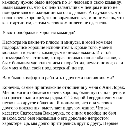
каждому нужно было набрать по 14 человек в свою команду.
Были моменты, что к очень талантливым певцам никто не
поворачивался в ожидании кого-то дальше. А случалось, что
голос очень хороший, ты поворачиваешься, и понимаешь, что
как с артистом, с этим человеком ничего не сделаешь.
У вас подобралась хорошая команда?
Несмотря на какие-то плюсы и минусы, в моей команде
подобрались хорошие исполнители. Кроме того, у меня
молодая и красивая команда, что немаловажно. И с той
восьмеркой участников, которая осталась после «баттлов», я
бы с большим удовольствием с поработал, чем-то помог, если
бы у меня был свой продюсерский центр.
Вам было комфортно работать с другими наставниками?
Конечно, самые приятельские отношения у меня с Ани Лорак.
Мы по жизни общаемся очень хорошо, были дуэты на сцене, и
на проекте наши кресла рядом. С Тамарой Гвердцители у нас
несколько другое общение. Я понимаю, что она человек
другого поколения, выступает в другом жанре. Что же
касается Святослава Вакарчука, то с ним я вообще не был
знаком, хотя был наслышан о его довольно непростом
характере. Да, мы долго притирались друг к другу. Первые