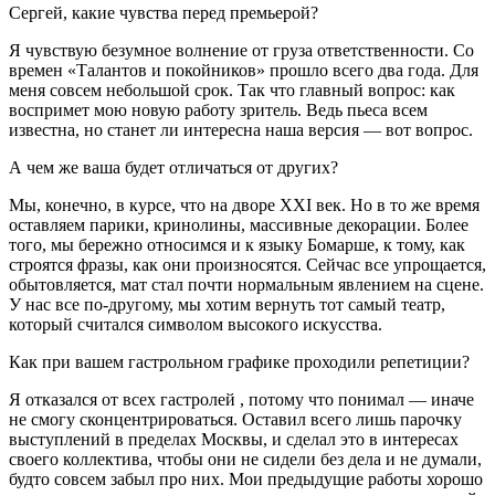
Cергей, какие чувства перед премьерой?
Я чувствую безумное волнение от груза ответственности. Со
времен «Талантов и покойников» прошло всего два года. Для
меня совсем небольшой срок. Так что главный вопрос: как
воспримет мою новую работу зритель. Ведь пьеса всем
известна, но станет ли интересна наша версия — вот вопрос.
А чем же ваша будет отличаться от других?
Мы, конечно, в курсе, что на дворе XXI век. Но в то же время
оставляем парики, кринолины, массивные декорации. Более
того, мы бережно относимся и к языку Бомарше, к тому, как
строятся фразы, как они произносятся. Сейчас все упрощается,
обытовляется, мат стал почти нормальным явлением на сцене.
У нас все по-другому, мы хотим вернуть тот самый театр,
который считался символом высокого искусства.
Как при вашем гастрольном графике проходили репетиции?
Я отказался от всех гастролей , потому что понимал — иначе
не смогу сконцентрироваться. Оставил всего лишь парочку
выступлений в пределах Москвы, и сделал это в интересах
своего коллектива, чтобы они не сидели без дела и не думали,
будто совсем забыл про них. Мои предыдущие работы хорошо