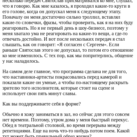
несколько передач Святослав присматривался ко мне, слушал,
что я говорю. Как мне казалось, я проходил какие-то круги в
его голове, когда он допускал меня к следующему этапу.
Поначалу он меня достаточно сильно троллил, вставлял
какие-то словечки, фразы, чтобы проверить, как я на них буду
реагировать. Но я не первый день в шоу-бизнесе, поэтому у
меня хватало ума не реагировать на какие-то вещи, а где-то
отвечать достойно. И вот после нескольких передач я стал
слышать, как он говорит: «Я согласен с Сергеем». Если
раньше Святослав этого не допускал, то потом его отношение
ко мне изменилось. С тех пор, как мы попритерлись, общение
у нас наладилось.
На самом деле главное, что программа сделана не для того,
что наставники-артисты покрасовались перед камерой и
показали какие он умные, а чтобы по-настоящему раскрыть
зрителю того исполнителя, которые стоит на сцене и
использует свои пять минут славы.
Как вы поддерживаете себя в форме?
Обычно я хожу заниматься в зал, но сейчас для этого совсем
нет времени. Поэтому, утром дома у меня быстрый перекус.
Обед в театральной столовой, во время перерыва между
репетициями. Еще на ночь что-то нибудь потом поем. Какой
тут может быть правильный образ жизни?