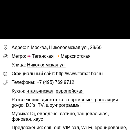
Адрес: г. Москва, Николоямская ул., 28/60
Метро:
•
•
Таганская
•
Марксистская
Улица:
Николоямская ул.
Официальный сайт:
http://www.tomat-bar.ru
Телефоны:
+7 (495) 769 9712
Кухня:
итальянская
,
европейская
Развлечения:
дискотека
,
спортивные трансляции
,
go-go
,
DJ`s
,
TV
,
шоу-программы
Музыка: Dj, евродэнс, латино, танцевальная,
фоновая, хаус
Предложения:
сhill-out
,
VIP-зал
,
Wi-Fi
,
бронирование
,