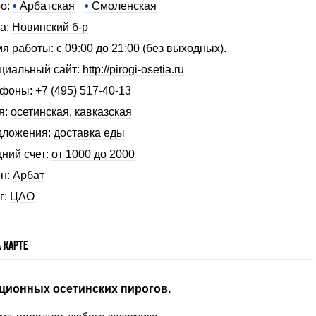
о:
•
Арбатская
•
Смоленская
а:
Новинский б-р
я работы: с 09:00 до 21:00 (без выходных).
иальный сайт:
http://pirogi-osetia.ru
ефоны:
+7 (495) 517-40-13
я:
осетинская
,
кавказская
дложения:
доставка еды
ний счет:
от 1000 до 2000
н:
Арбат
г:
ЦАО
 КАРТЕ
ционных осетинских пирогов.