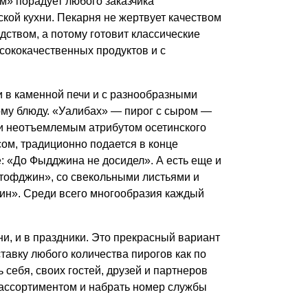
м» порадует любого заказчика
кой кухни. Пекарня не жертвует качеством
дством, а потому готовит классические
сококачественных продуктов и с
ги в каменной печи и с разнообразными
ому блюду. «Уaлибах» — пирог с сыром —
 и неотъемлемым атрибутом осетинского
ом, традиционно подается в конце
: «До Фыдджина не досидел». А есть еще и
ртофджин», со свекольными листьями и
ин». Среди всего многообразия каждый
и, и в праздники. Это прекрасный вариант
тавку любого количества пирогов как по
 себя, своих гостей, друзей и партнеров
с ассортиментом и набрать номер службы