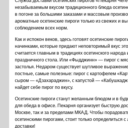
Служба доставки осетинских пирогов «Пекарня Чеге
незабываемым вкусом традиционного блюда осетинс
в погоне за большими заказами и массовым произво
ароматные осетинские пироги только из свежих и вы
соблюдением всех норм.
Как и испокон веков, здесь готовят осетинские пиро
начинками, которые придают неповторимый вкус эт
считается главным в традициях осетинского народа
праздничного стола. Или «Фыдджинн» — пирог с мяс
застолья. Недаром существует шутливое выражение
постные, самые полезные: пирог с картофелем «Ка
сыром — «Дзахараджин», с капустой — «Кабушкадж
найдет себе пирог по вкусу.
Осетинские пироги станут желанным блюдом и в будн
для обеда в офисе. Пекарня организует быструю дос
Москве, так и за пределами МКАД. Чтобы порадовать
осетинскими пирогами, стоит только определиться 
доставки!