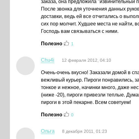
заказа, она предложила "извинительный пи
После звонка для уточнения данных руков
доставки, ведь ей все отчитались о выпол
сих пор молчит. Худшее места не найти, 
Господь вам связываться с ними.
Полезно
1
Chu4i
12 февраля 2012, 04:10
Очень-очень вкусно! Заказали домой в с
вежливый курьер. Пироги понравились, за
тонкое и нежное, начинки много, даже нес
(ниже -20), пироги привезли теплые. Дум
пироги в этой пекарне. Всем советуем!
Полезно
0
Ольга
8 декабря 2011, 01:23